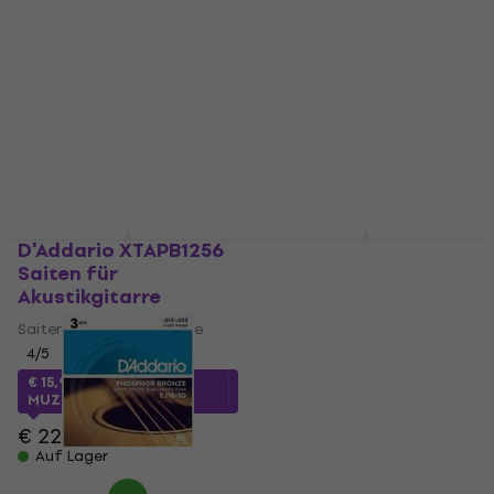
Akustikgitarre
Saiten für Akustikgitarre
Saiten für Akustikgitarre
5
/5
€ 8,90
4,7
/5
€ 16,50
Auf Lager
Auf Lager
D'Addario XTAPB1256
D'Addario XSABR1253
Saiten für
Saiten für
Akustikgitarre
Akustikgitarre
Saiten für Akustikgitarre
Saiten für Akustikgitarre
4
/5
4,8
/5
€ 16,90
€ 15,90
mit dem Code
Auf Lager
MUZMUZ-30
€ 22,90
Auf Lager