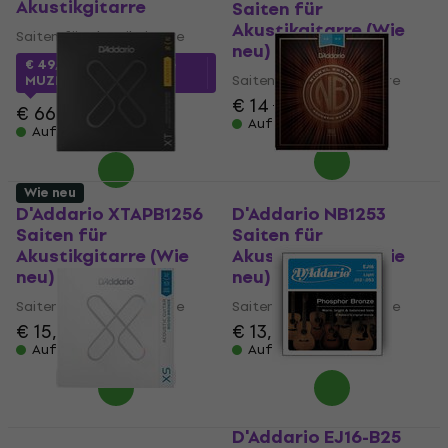
Akustikgitarre
Saiten für
Akustikgitarre (Wie
Saiten für Akustikgitarre
neu)
€ 49,25
mit dem Code
Saiten für Akustikgitarre
MUZMUZ-25
€ 14
€ 15,40
€ 66
Auf Lager
Auf Lager
Wie neu
D'Addario XTAPB1256
D'Addario NB1253
Saiten für
Saiten für
Akustikgitarre (Wie
Akustikgitarre (Wie
neu)
neu)
Saiten für Akustikgitarre
Saiten für Akustikgitarre
€ 15,40
€ 15,74
€ 13,60
€ 14,95
Auf Lager
Auf Lager
D'Addario EJ16-B25