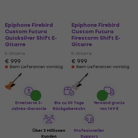
Epiphone Firebird
Epiphone Firebird
Custom Futura
Custom Futura
Quicksilver Shift E-
Firestorm Shift E-
Gitarre
Gitarre
E-Gitarre
E-Gitarre
€ 999
€ 999
Beim Lieferanten vorrätig
Beim Lieferanten vorrätig
Erweiterte 3-
Bis zu 30 Tage
Versand gratis
Jahres-Garantie
Rückgaberecht
von 149 €
Über 3 Millionen
Profesioneller
Kunden
Support