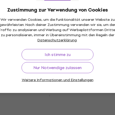
Mini Bass Combo
Zustimmung zur Verwendung von Cookies
4,7
/5
€ 179
Auf Lager
Wir verwenden Cookies, um die Funktionalität unserer Website zu
gewährleisten. Nach deiner Zustimmung verwenden wir sie, um de
Traffic zu analysieren und Werbung auf Werbeplattformen Dritte
zu personalisieren, immer in Übereinstimmung mit den Regeln der
Datenschutzerklärung
.
Fender Professional Series Black 3 m
Gerade Klinke - Gerade Klinke
Ich stimme zu
Instrumentenkabel
Instrumentenkabel
Nur Notwendige zulassen
4,9
/5
€ 12,90
Weitere Informationen und Einstellungen
Auf Lager
Fender Rumble 100 V3 Bass Combo
Bass Combo
5
/5
€ 423