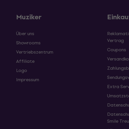
Muziker
Einkau
Über uns
Reklamati
Vertrag
Showrooms
Coupons
Vertriebszentrum
Versandko
Affiliate
Zahlungsb
Logo
Sendungsv
Impressum
Extra Ser
Umsatzste
Datenschu
Datenschu
Smile Tr