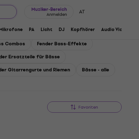
Geschenkideen
FAQ
Muziker Blog
Muziker-Bereich
AT
Anmelden
Mikrofone
PA
Licht
DJ
Kopfhörer
Audio Video
Z
ss Combos
Fender Bass-Effekte
der Ersatzteile für Bässe
der Gitarrengurte und Riemen
Bässe - alle
Favoriten