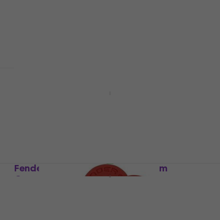
Fender Professional Series 5,5 m Gerade
Klinke - Winkelklinke Instrumentenkabel
Instrumentenkabel
4,9
/5
€ 18,90
Auf Lager
Fender Professional Series 4,5 m
Gerade Klinke - Winkelklinke
Instrumentenkabel
Instrumentenkabel
4,9
/5