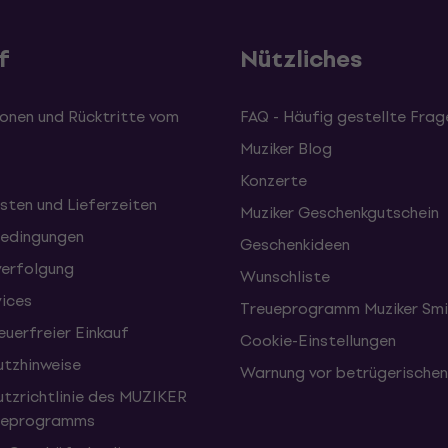
f
Nützliches
onen und Rücktritte vom
FAQ - Häufig gestellte Frag
Muziker Blog
Konzerte
sten und Lieferzeiten
Muziker Geschenkgutschein
edingungen
Geschenkideen
erfolgung
Wunschliste
vices
Treueprogramm Muziker Smi
uerfreier Einkauf
Cookie-Einstellungen
tzhinweise
Warnung vor betrügerische
tzrichtlinie des MUZIKER
eueprogramms