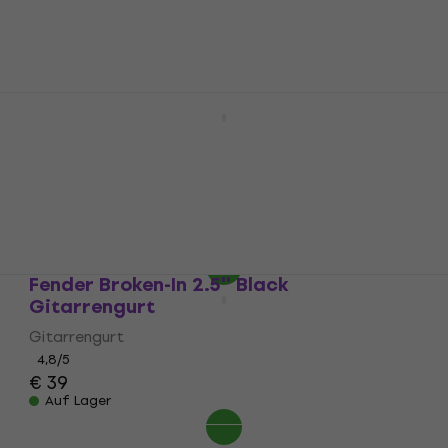
Auf Lager
Fender Professional Series Black 4,5 m
Gerade Klinke - Gerade Klinke
Instrumentenkabel
Instrumentenkabel
4,9
/5
€ 13,90
€ 15,70
Auf Lager
Fender Broken-In 2.5'' Black
Gitarrengurt
Gitarrengurt
4,8
/5
€ 39
Auf Lager