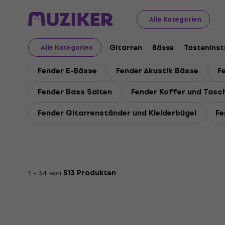
Fender
Fender Bassgitarren
Alle Kategorien
Fender Bassgitarren
Gitarren
Bässe
Tastenins
Alle Kategorien
Fender E-Bässe
Fender Akustik Bässe
F
Fender Bass Saiten
Fender Koffer und Tasc
Fender Gitarrenständer und Kleiderbügel
Fe
1 - 34 von
513 Produkten