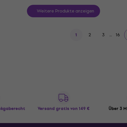
Weitere Produkte anzeigen
2
3
...
16
1
ückgaberecht
Versand gratis
von 149 €
Über 3 M