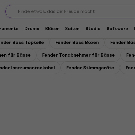
trumente
Drums
Bläser
Saiten
Studio
Software
ender Bass Topteile
Fender Bass Boxen
Fender Ba
hen für Bässe
Fender Tonabnehmer für Bässe
Fen
nder Instrumentenkabel
Fender Stimmgeräte
Fen
Newsletter-Rabatt