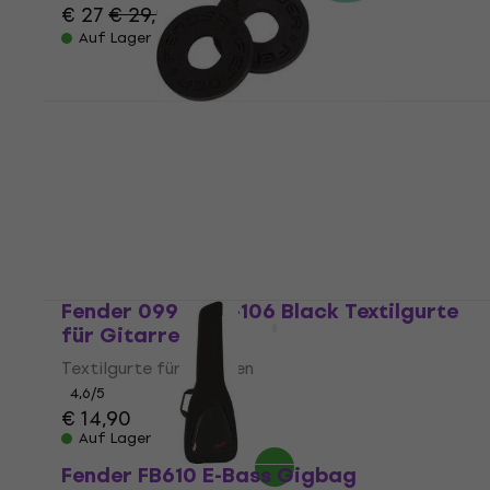
€ 27
€ 29,90
- 10 %
Auf Lager
Fender Strap Blocks 4 PK 2 Black/Surf
Green Strap Lock
Strap Lock
4,8
/5
€ 6,99
Auf Lager
Fender 099-0613-106 Black Textilgurte
für Gitarren
Textilgurte für Gitarren
4,6
/5
€ 14,90
Auf Lager
Fender FB610 E-Bass Gigbag