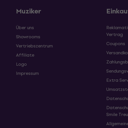
Muziker
Einkau
Über uns
Reklamati
Vertrag
Showrooms
Coupons
Vertriebszentrum
Versandko
Affiliate
Zahlungsb
Logo
Sendungsv
Impressum
Extra Ser
Umsatzste
Datenschu
Datenschu
Smile Tr
Allgemein