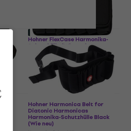
Black
5
/5
€ 24,90
Auf Lager
Wie neu
ika-
Hohner FlexCase Harmonika-
Schutzhülle (Wie neu)
Harmonika-Schutzhülle
€ 24,30
Auf Lager
n
r
a-
Hohner Harmonica Belt for
Diatonic Harmonicas
Harmonika-Schutzhülle Black
(Wie neu)