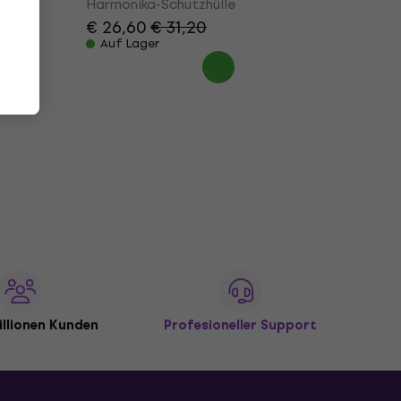
Harmonika-Schutzhülle
€ 26,60
€ 31,20
Auf Lager
illionen Kunden
Profesioneller Support