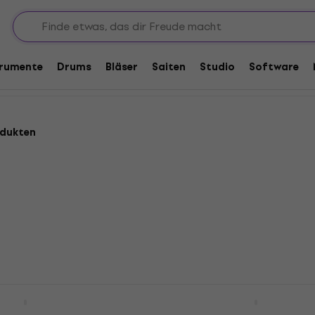
e
Etuis und Taschen für Blasinstrumente
Harmonika-Schutzhüll
en
trumente
Drums
Bläser
Saiten
Studio
Software
odukten
xCase Harmonika-
Hohner FlexCase Harmon
Schutzhülle