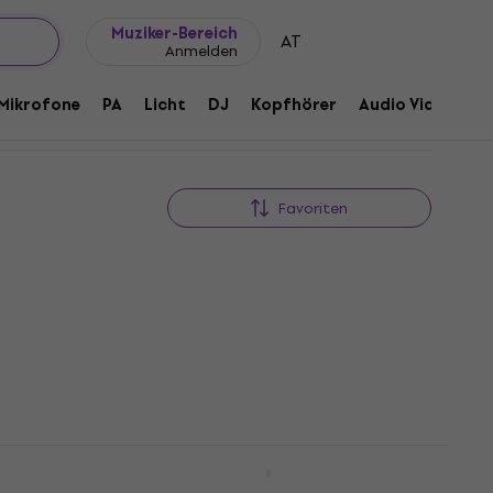
Geschenkideen
FAQ
Muziker Blog
en
Muziker-Bereich
AT
Anmelden
Mikrofone
PA
Licht
DJ
Kopfhörer
Audio Video
Z
Favoriten
ika-
Cascha HH2226 Harmonika-
HAPPY HOUR
Schutzhülle