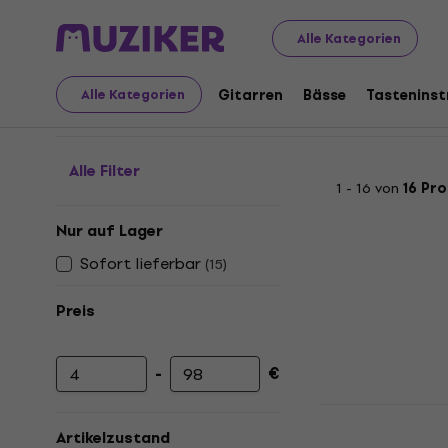
Musikinstrumente
Bläser
Zubehör für Blasinstrument
Alle Kategorien
Harmonika-Schutzhüll
Gitarren
Bässe
Tastenins
Alle Kategorien
Alle Filter
1 - 16 von
16 Pr
Nur auf Lager
Sofort lieferbar
(
15
)
Preis
-
€
Mindestpreis
Höchstpreis
Hohner Fle
Schutzhülle
Artikelzustand