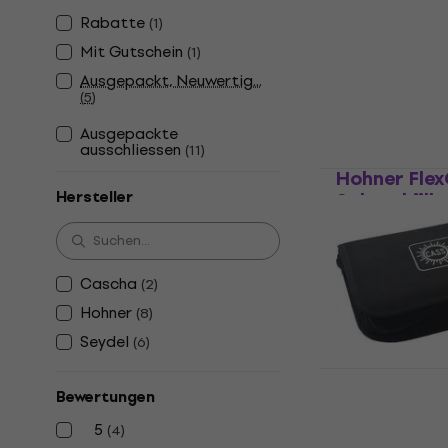
Harmonika-Schu
Rabatte
(
1
)
4,8
/5
Mit Gutschein
(
1
)
€ 59
Ausgepackt, Neuwertig...
Auf Lager
(
5
)
Ausgepackte
ausschliessen
(
11
)
Hohner Fle
Hersteller
Schutzhülle
Harmonika-Schu
4,8
/5
Cascha
€ 67,86
mit de
(
2
)
Hohner
(
8
)
€ 98
Auf Lager
Seydel
(
6
)
Seydel 910
Bewertungen
Schutzhülle
5
Harmonika-Schu
(
4
)