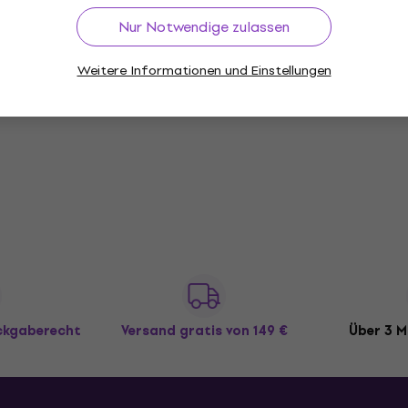
Auf Lager
Nur Notwendige zulassen
tzhülle
,90
Weitere Informationen und Einstellungen
er
ückgaberecht
Versand gratis
von 149 €
Über 3 M