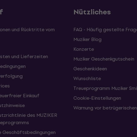
f
Nützliches
onen und Rücktritte vom
FAQ - Häufig gestellte Frag
Muziker Blog
Konzerte
sten und Lieferzeiten
Muziker Geschenkgutschein
edingungen
Geschenkideen
erfolgung
Wunschliste
vices
Treueprogramm Muziker Smi
uerfreier Einkauf
Cookie-Einstellungen
tzhinweise
Warnung vor betrügerische
tzrichtlinie des MUZIKER
eueprogramms
e Geschäftsbedingungen