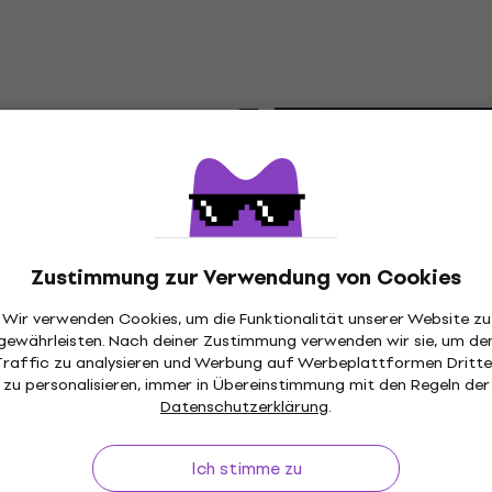
Harmonika-Schutzhülle 
Harmonika-Schutzhülle
€ 43,60
Auf Lager
501 Harmonika-
Wie neu
Hohner FlexCase Harmon
Schutzhülle (Wie neu)
tzhülle
Harmonika-Schutzhülle
,90
€ 33,50
Auf Lager
Zustimmung zur Verwendung von Cookies
Wir verwenden Cookies, um die Funktionalität unserer Website zu
gewährleisten. Nach deiner Zustimmung verwenden wir sie, um de
Traffic zu analysieren und Werbung auf Werbeplattformen Dritte
zu personalisieren, immer in Übereinstimmung mit den Regeln der
xCase Harmonika-
Seydel 930001 Harmonik
Datenschutzerklärung
.
 (Wie neu)
Schutzhülle (Wie neu)
tzhülle
Harmonika-Schutzhülle
Ich stimme zu
€ 9,79
€ 11
000 Harmonika-