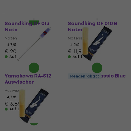
€ 14,80
- 33 %
Auf Lager
Soundking DF 013
Soundking DF 010 B
Notenständer
Notenständer
Notenständer
Notenständer
4,7
/5
4,5
/5
€ 20,90
€ 11,90
Auf Lager
Auf Lager
Yamakawa RA-S12
Vandoren Classic Blue
Mengenrabatt
Auswischer
Alto 2.5 Blatt für Alt
Saxophon
Auswischer
Blatt für Alt Saxophon
4,7
/5
€ 3,89
4,8
/5
€ 3,50
Auf Lager
Auf Lager