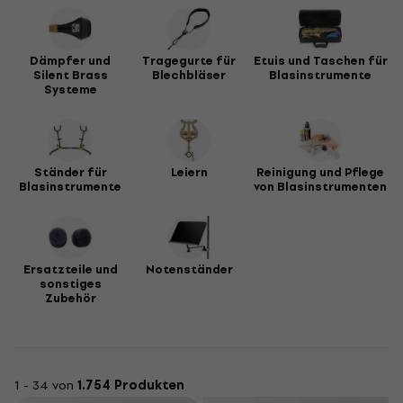
Dämpfer und
Tragegurte für
Etuis und Taschen für
Silent Brass
Blechbläser
Blasinstrumente
Systeme
Ständer für
Leiern
Reinigung und Pflege
Blasinstrumente
von Blasinstrumenten
Ersatzteile und
Notenständer
sonstiges
Zubehör
1 - 34 von
1.754 Produkten