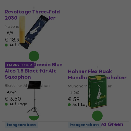
Yamaha 4C
Mengenrabatt
Mundstück für Alt-
Revoltage Three-Fold
Saxophon
2030 Notenständer
Mundstück für Alt-Saxophon
Notenständer
4,9
/5
5
/5
€ 39
€ 18,90
Auf Lager
Auf Lager
Vandoren Classic Blue
HAPPY HOUR
Alto 1.5 Blatt für Alt
Hohner Flex Rack
Saxophon
Mundharmonikahalter
Blatt für Alt Saxophon
Mundharmonikahalter
4,8
/5
4,6
/5
€ 3,50
€ 59
Auf Lager
Auf Lager
Vandoren Java Green
Mengenrabatt
Mengenrabatt
Alto 2.0 Blatt für Alt