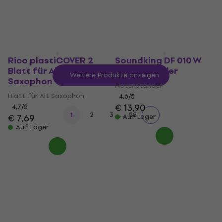
Auf Lager
Rico plastiCOVER 2
Soundking DF 010 W
Blatt für Alt
Notenständer
Weitere Produkte anzeigen
Saxophon
Notenständer
Blatt für Alt Saxophon
4,6
/5
€ 13,90
4,7
/5
...
1
2
3
52
€ 7,69
Auf Lager
Auf Lager