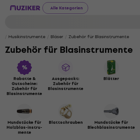
Alle Kategorien
Musikinstrumente
Bläser
Zubehör für Blasinstrumente
Zubehör für Blasinstrumente
Rabatte &
Ausgepackt:
Blätter
Gutscheine:
Zubehör für
Zubehör für
Blasinstrumente
Blasinstrumente
Mund­stü­cke für
Blattschrauben
Mundstücke für
Holz­blas-­in­stru­
Blechblasinstrumente
men­te