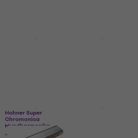
Diatonisch Mundharmonika
4,8
/5
€ 20,50
4,9
/5
€ 65,70
Auf Lager
Auf Lager
Mengenrabatt
Mengenrabatt
Hohner Silver Star D-
Hohner Rocket Amp C
Richter Diatonisch
Diatonisch
Mundharmonika
Mundharmonika
Diatonisch Mundharmonika
Diatonisch Mundharmonika
4,4
/5
4,4
/5
€ 14,90
€ 45
Auf Lager
Auf Lager
KOSTENLOSER VERSAND
Hohner Super
Hohner Speedy C
Chromonica
Major Diatonisch
Mundharmonika
Mundharmonika
Mundharmonika
Diatonisch Mundharmonika