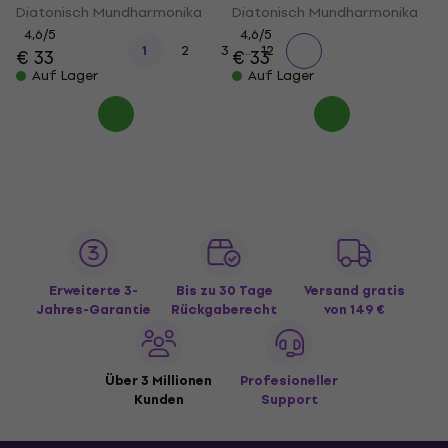
Diatonisch Mundharmonika
Diatonisch Mundharmonika
4,6
/5
4,6
/5
...
1
2
3
12
€ 33
€ 33
Auf Lager
Auf Lager
Erweiterte 3-
Bis zu 30 Tage
Versand gratis
Jahres-Garantie
Rückgaberecht
von 149 €
Über 3 Millionen
Profesioneller
Kunden
Support