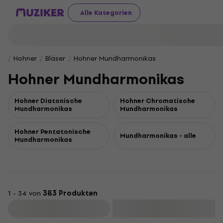
Alle Kategorien
Hohner
Bläser
Hohner Mundharmonikas
Hohner Mundharmonikas
Hohner Dia­to­ni­sche
Hohner Chro­ma­ti­sche
Mund­har­mo­ni­kas
Mund­har­mo­ni­kas
Hohner Pentatonische
Mundharmonikas - alle
Mundharmonikas
1 - 34 von
383 Produkten
Filtern