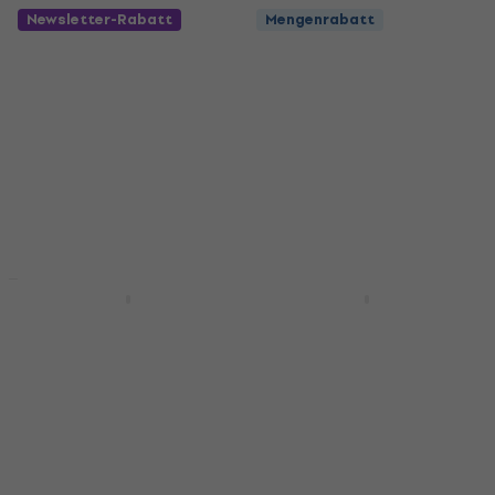
Newsletter-Rabatt
Mengenrabatt
Newsletter-Rabatt
Hohner Marine Band
Hohner Silver Star C-
1896 Classic C-
Richter Diatonisch
Richter Diatonisch
Mundharmonika
Mundharmonika
Diatonisch Mundharmonika
Diatonisch Mundharmonika
4,4
/5
€ 17,90
4,9
/5
€ 35
Auf Lager
Auf Lager