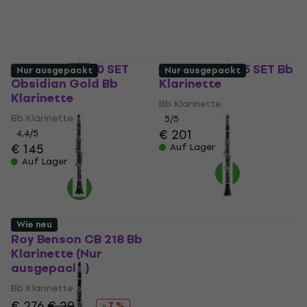
€ 124
€ 1.349
Auf Lager
Auf Lager
Latone LCL 700 SET
Latone LCL 355 SET Bb
Nur ausgepackt
Nur ausgepackt
Obsidian Gold Bb
Klarinette
Klarinette
Bb Klarinette
Bb Klarinette
5
/5
€ 201
4,4
/5
€ 145
Auf Lager
Auf Lager
Wie neu
Roy Benson CB 218 Bb
Victory VCL Student
Klarinette (Nur
01 Bb Klarinette (Nur
ausgepackt)
ausgepackt)
Bb Klarinette
Bb Klarinette
€ 98,70
€ 276
€ 296
- 7 %