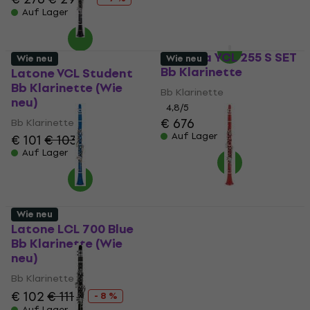
€ 122,76
- 20 %
Auf Lager
Auf Lager
Yamaha YCL 255 S SET
Wie neu
Wie neu
Bb Klarinette
Latone VCL Student
Bb Klarinette (Wie
Bb Klarinette
neu)
4,8
/5
€ 676
Bb Klarinette
Auf Lager
€ 101
€ 103
Auf Lager
Wie neu
Latone LCL 700 Blue
Latone LCL 700
Bb Klarinette (Wie
Crimson Silver Bb
neu)
Klarinette (Wie neu)
Bb Klarinette
Bb Klarinette
€ 86,90
€ 102
€ 111
- 8 %
€ 117,81
- 26 %
Auf Lager