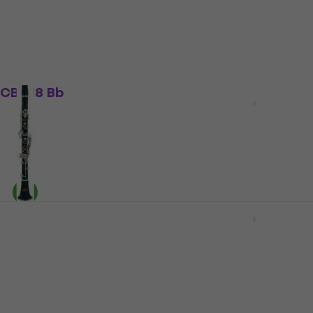
m Code
MUZMUZ-10
CB 318 Bb
Yamaha YCL 650 E Bb
Klarinette
Bb Klarinette
5
/5
€ 1.598
€ 1.669
- 4 %
Auf Lager
 CB 418 Bb
GEWA Germany KS20E B
Klarinette
Bb Klarinette
em Code
MUZMUZ-15
€ 995,37
mit dem Code
MUZMUZ
€ 1.349
Auf Lager