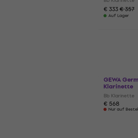
Bb Klarinette
€ 333
€ 357
Auf Lager
GEWA Germ
Klarinette 
Bb Klarinette
€ 350
€ 394
Auf Lager
GEWA Germ
Klarinette
Bb Klarinette
€ 568
Nur auf Beste