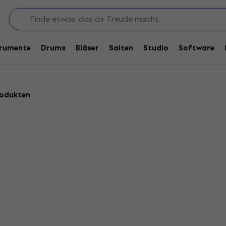
trumente
Drums
Bläser
Saiten
Studio
Software
rodukten
700 Ebony Silver Bb
Latone LCL 355 Bb Klari
Bb Klarinette