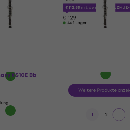
€ 112,58
mit dem Code
MUZMUZ-
- 7 %
€ 129
Auf Lager
any KS10E Bb
GEWA Germany KS30E B
(Nur ausgepackt)
Klarinette (Wie neu)
Bb Klarinette
€ 918
€ 953
- 11 %
Auf Lager
any KS10E Bb
Weitere Produkte anzei
llung
2
1