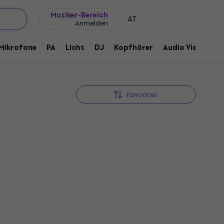
Geschenkideen
FAQ
Muziker Blog
Muziker-Bereich
AT
Anmelden
Mikrofone
PA
Licht
DJ
Kopfhörer
Audio Video
Z
Favoriten
nette
Latone LCL 700 Obsidian Gold
Bb Klarinette