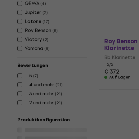
€ 105,15
mit de
GEWA
(
4
)
€ 119
Jupiter
(
2
)
Auf Lager
Latone
(
17
)
Roy Benson
(
8
)
Victory
(
2
)
Roy Benson 
Klarinette
Yamaha
(
8
)
Bb Klarinette
5
/5
Bewertungen
€ 372
5
(
7
)
Auf Lager
4 und mehr
(
21
)
Roy Benson
3 und mehr
(
21
)
Klarinette
2 und mehr
(
21
)
Bb Klarinette
€ 656,32
mit d
Produktkonfiguration
€ 799
Auf Lager