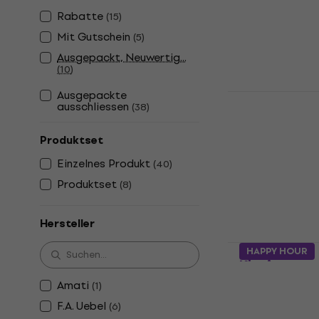
Bb Klarinette
Rabatte
(
15
)
4,4
/5
Mit Gutschein
(
5
)
€ 99
Ausgepackt, Neuwertig...
Auf Lager
(
10
)
Ausgepackte
Yamaha YCL
ausschliessen
(
38
)
Klarinette
Bb Klarinette
Produktset
4,8
/5
Einzelnes Produkt
(
40
)
€ 623
Auf Lager
Produktset
(
8
)
Hersteller
Latone LCL 
HAPPY HOUR
Klarinette
Amati
(
1
)
Bb Klarinette
4,4
/5
F.A. Uebel
(
6
)