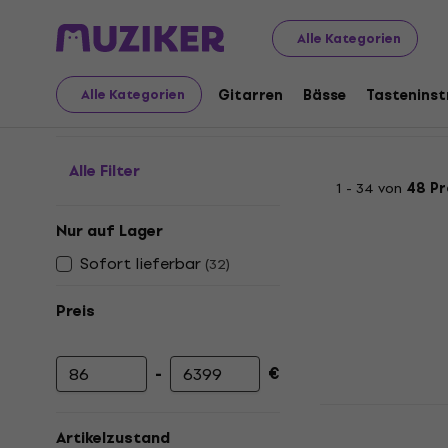
Musikinstrumente
Bläser
Klarinetten
Bb Klarinetten
Alle Kategorien
Bb Klarinetten
Gitarren
Bässe
Tastenins
Alle Kategorien
Alle Filter
1 - 34 von
48 P
Nur auf Lager
Sofort lieferbar
(
32
)
Preis
-
€
Mindestpreis
Höchstpreis
Latone LCL 
Klarinette
Artikelzustand