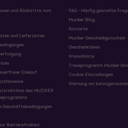
onen und Rücktritte vom
FAQ - Häufig gestellte Frag
Muziker Blog
Konzerte
sten und Lieferzeiten
Muziker Geschenkgutschein
edingungen
Geschenkideen
erfolgung
Wunschliste
vices
Treueprogramm Muziker Smi
uerfreier Einkauf
Cookie-Einstellungen
tzhinweise
Warnung vor betrügerische
tzrichtlinie des MUZIKER
eueprogramms
e Geschäftsbedingungen
zur Barrierefreiheit