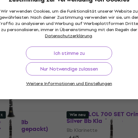
(Wie neu)
Bb Klarinette (Wie neu)
Bb Klarinette
Wir verwenden Cookies, um die Funktionalität unserer Website zu
gewährleisten. Nach deiner Zustimmung verwenden wir sie, um de
€ 86,90
€ 117,81
- 8 %
- 26 %
Traffic zu analysieren und Werbung auf Werbeplattformen Dritte
Auf Lager
zu personalisieren, immer in Übereinstimmung mit den Regeln der
Datenschutzerklärung
.
 Student SET Bb
kt
Ich stimme zu
Latone LCL 700 SET Blue
Klarinette
Nur Notwendige zulassen
Bb Klarinette
4,4
/5
Weitere Informationen und Einstellungen
€ 130
€ 144
- 10 %
Auf Lager
Latone LCL 700 SET Cri
kt
Wie neu
Silver Bb Klarinette
CB 318 Bb
(Nur ausgepackt)
Bb Klarinette
4,4
/5