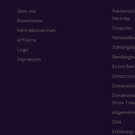
Über uns
Reklamati
Vertrag
Showrooms
Coupons
Vertriebszentrum
Versandko
Affiliate
Zahlungsb
Logo
Sendungsv
Impressum
Extra Ser
Umsatzste
Datenschu
Datenschu
Smile Tr
Allgemein
DSA
Erklärung 