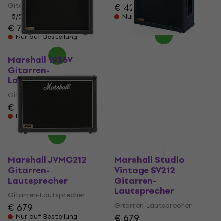
Gitarren-Lautsprecher
€ 428
5
/5
Nur auf Bestellung
€ 740
Nur auf Bestellung
Marshall 1936V
Marshall 1922
Gitarren-
Gitarren-
Lautsprecher
Lautsprecher
Gitarren-Lautsprecher
Gitarren-Lautsprecher
€ 679
5
/5
€ 599
Nur auf Bestellung
Nur auf Bestellung
Marshall JVMC212
Marshall Studio
Gitarren-
Vintage SV212
Lautsprecher
Gitarren-
Lautsprecher
Gitarren-Lautsprecher
Gitarren-Lautsprecher
€ 679
€ 679
Nur auf Bestellung