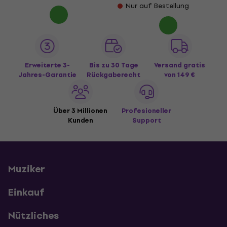
Nur auf Bestellung
Erweiterte 3-
Bis zu 30 Tage
Versand gratis
Jahres-Garantie
Rückgaberecht
von 149 €
Über 3 Millionen
Profesioneller
Kunden
Support
Muziker
Einkauf
Nützliches