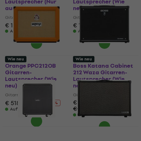
Lautsprecher (Nur
Lautsprecher (Wie
ausgepackt)
neu)
Gitarren-Lautsprecher
Gitarren-Lautsprecher
€ 170
€ 148
Auf Lager
Auf Lager
Wie neu
Wie neu
Orange PPC212OB
Boss Katana Cabinet
Gitarren-
212 Waza Gitarren-
Lautsprecher (Wie
Lautsprecher (Wie
neu)
neu)
Gitarren-Lautsprecher
Gitarren-Lautsprecher
€ 548
€ 518
€ 633
- 18 %
€ 593,01
- 8 %
Auf Lager
Auf Lager
Laney LA212 Gitarren-
Line6 Powercab CL 212