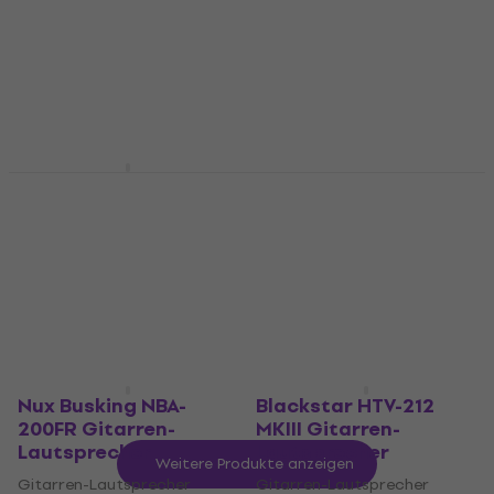
Lautsprecher (Wie
Gitarren-
neu)
Lautsprecher (Wie
neu)
Gitarren-Lautsprecher
Gitarren-Lautsprecher
€ 543
€ 580
- 6 %
€ 582
€ 593,01
Auf Lager
Auf Lager
Laney GS212IE
Marshall MX212AR
Gitarren-
Gitarren-
Lautsprecher
Lautsprecher
Gitarren-Lautsprecher
Gitarren-Lautsprecher
4,9
/5
5
/5
€ 318
€ 438
Auf dem Weg
Auf dem Weg
Nux Busking NBA-
Blackstar HTV-212
200FR Gitarren-
MKIII Gitarren-
Lautsprecher
Lautsprecher
Weitere Produkte anzeigen
Gitarren-Lautsprecher
Gitarren-Lautsprecher