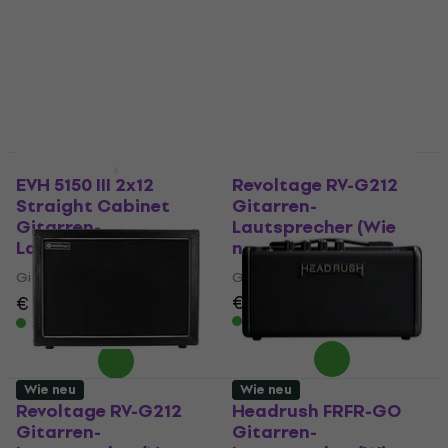
Gitarren-Lautsprecher
Gitarren-Lautsprecher
€ 599
€ 599
€ 656
- 9 %
Auf Lager
Auf Lager
Nur ausgepackt
Wie neu
EVH 5150 III 2x12
Revoltage RV-G212
Straight Cabinet
Gitarren-
Gitarren-
Lautsprecher (Wie
Lautsprecher
neu)
Gitarren-Lautsprecher
Gitarren-Lautsprecher
€ 168
€ 599
€ 706
- 15 %
Auf Lager
Auf Lager
Wie neu
Wie neu
Revoltage RV-G212
Headrush FRFR-GO
Gitarren-
Gitarren-