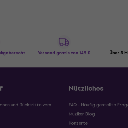
ückgaberecht
Versand gratis
von 149 €
Über 3 M
f
Nützliches
onen und Rücktritte vom
FAQ - Häufig gestellte Frag
Muziker Blog
Konzerte