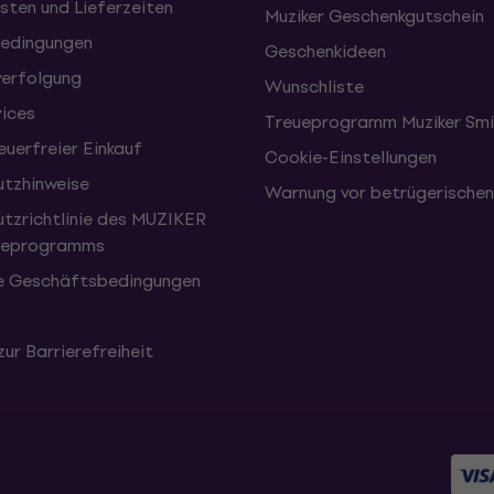
sten und Lieferzeiten
Muziker Geschenkgutschein
edingungen
Geschenkideen
erfolgung
Wunschliste
vices
Treueprogramm Muziker Smi
uerfreier Einkauf
Cookie-Einstellungen
tzhinweise
Warnung vor betrügerische
tzrichtlinie des MUZIKER
eueprogramms
e Geschäftsbedingungen
zur Barrierefreiheit