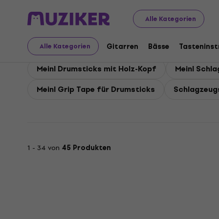
Meinl
Drums
Meinl Schlagzeugstöcke und Schlagzeu
Alle Kategorien
Meinl Schlagzeugstöck
Gitarren
Bässe
Tastenins
Alle Kategorien
Meinl Drumsticks mit Holz-Kopf
Meinl Schl
Meinl Grip Tape für Drumsticks
Schlagzeugs
1 - 34 von
45 Produkten