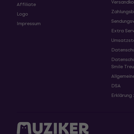
Versandko
Affiliate
Zahlungsb
Logo
Sendungsv
Impressum
Extra Ser
Umsatzste
Datenschu
Datenschu
Smile Tr
Allgemein
DSA
Erklärung 