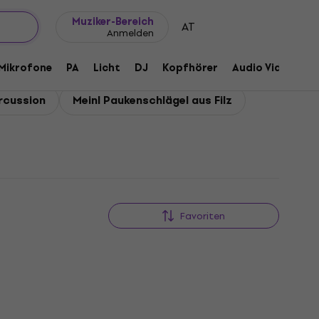
Geschenkideen
FAQ
Muziker Blog
Muziker-Bereich
AT
Anmelden
Mikrofone
PA
Licht
DJ
Kopfhörer
Audio Video
Z
ercussion
Meinl Paukenschlägel aus Filz
Favoriten