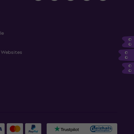
le
n Websites