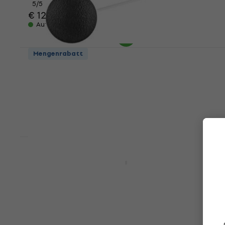
5
/5
€ 12,50
Auf Lager
Mengenrabatt
Meinl G-RM-50 Sonic Energy Schlägel für
Percussion
Schlägel für Percussion
5
/5
€ 23,80
Auf Lager
Meinl Hybrid 7A American Hickory SB105
Schlagzeugstöcke
Schlagzeugstöcke
€ 12,50
€ 13,50
Auf Lager