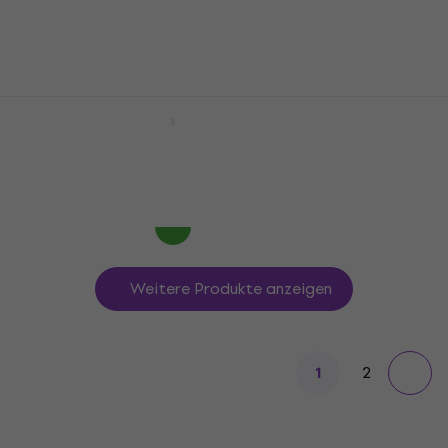
4,7
/5
€ 25,10
Auf dem Weg
Meinl SB300 Schlagzeugbesen
Schlagzeugbesen
5
/5
€ 36,90
Beim Lieferanten vorrätig
Weitere Produkte anzeigen
2
1