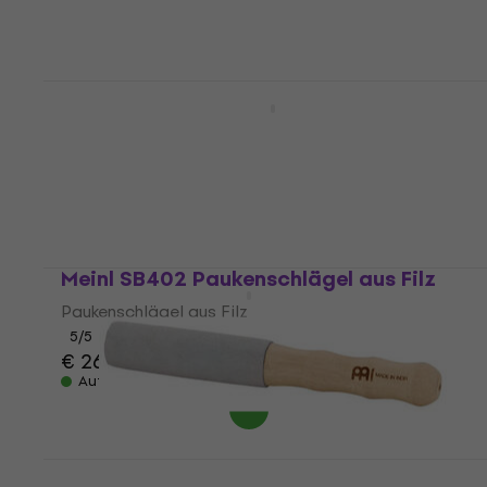
Meinl Standard 5A American Hickory
SB101 Schlagzeugstöcke
Schlagzeugstöcke
5
/5
€ 12,50
€ 12,90
Auf Lager
Meinl SB402 Paukenschlägel aus Filz
Paukenschlägel aus Filz
5
/5
€ 26,90
Auf Lager
Meinl SB-RM-LE Sonic Energy Schlägel