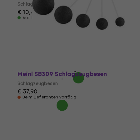
Schlagzeugstöcke
€ 10,40
€ 11
Auf Lager
Meinl G-RM-SET-5 Sonic Energy Schlägel
für Percussion
Schlägel für Percussion
5
/5
€ 89
€ 91,60
Beim Lieferanten vorrätig
Meinl SB309 Schlagzeugbesen
Schlagzeugbesen
€ 37,90
Beim Lieferanten vorrätig