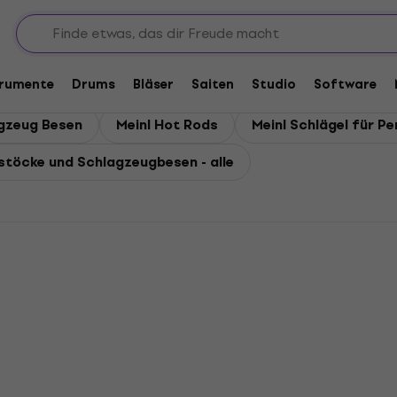
gbesen
e und Schlagzeugbesen
trumente
Drums
Bläser
Saiten
Studio
Software
agzeug Besen
Meinl Hot Rods
Meinl Schlägel für P
töcke und Schlagzeugbesen - alle
HAPPY HOUR