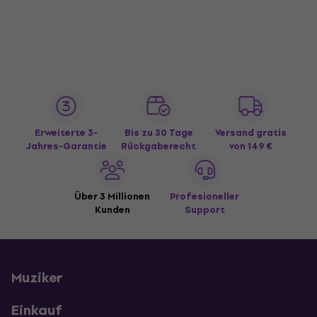
Erweiterte 3-
Bis zu 30 Tage
Versand gratis
Jahres-Garantie
Rückgaberecht
von 149 €
Über 3 Millionen
Profesioneller
Kunden
Support
Muziker
Einkauf