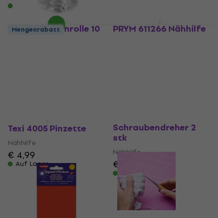
Auf Lager
Texi 3010 Garnrolle 10
PRYM 611266 Nähhilfe
Mengenrabatt
stk
Nähhilfe
Nähhilfe
5
/5
€ 4,09
€ 0,99
Auf Lager
Auf Lager
Texi 4012
Neu
Schraubendreher 2
Texi 4005 Pinzette
stk
Nähhilfe
Nähhilfe
€ 4,99
€ 2,39
Auf Lager
Auf Lager