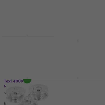
stk
Nähhilfe
Nähhilfe
5
/5
€ 4,19
€ 1,09
Auf Lager
Auf Lager
Texi 4079
Nähmaschinen-
Texi 3004 Garnrolle 10
Reinigungsset
stk
Nähhilfe
Nähhilfe
5
/5
€ 0,79
€ 0,89
€ 10,50
Auf Lager
Auf Lager
Texi 4009
Texi 4001
Magnetdraht
Bügeleisenhülse
Nähhilfe
Nähhilfe
€ 7,89
€ 8,29
5
/5
€ 3,89
Auf Lager