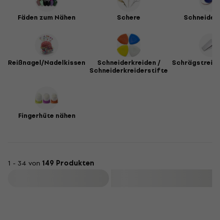
Fäden zum Nähen
Schere
Schneider
Reißnagel/Nadelkissen
Schneiderkreiden /
Schrägstreife
Schneiderkreiderstifte
Fingerhüte nähen
1 - 34 von
149 Produkten
Filtern