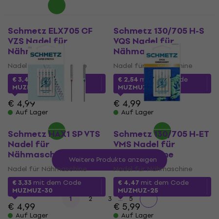
Schmetz ELX705 CF
Schmetz 130/705 H-S
VZS Nadel für
VQS Nadel für
Nähmaschine
Nähmaschine
Nadel für Nähmaschine
Nadel für Nähmaschine
€ 3,45
mit dem Code
€ 2,54
mit dem Code
MUZMUZ-30
MUZMUZ-45
€ 4,99
€ 4,99
Auf Lager
Auf Lager
Schmetz HAX1 SP VTS
Schmetz 130/705 H-ET
Nadel für
VMS Nadel für
Nähmaschine
Nähmaschine
Weitere Produkte anzeigen
Nadel für Nähmaschine
Nadel für Nähmaschine
€ 3,33
mit dem Code
€ 4,47
mit dem Code
MUZMUZ-30
MUZMUZ-25
...
1
2
3
5
€ 4,99
€ 5,99
Auf Lager
Auf Lager