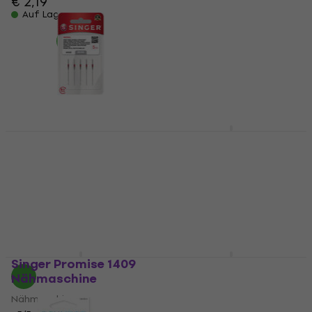
€ 2,19
Auf Lager
Nadel für Nähmaschine
5
/5
€ 3,74
mit dem Code
MUZMUZ-20
€ 4,89
Auf Lager
Pfaff SMARTER-260-C
Nähmaschine
7 Varianten
Singer 2020 - 90/14 -
Nähmaschine
5x
€ 470
Auf Lager
Nadel für Nähmaschine
4,9
/5
€ 2,29
Auf Lager
Singer Promise 1409
Minerva CS1000PRO
Nähmaschine
Flatlock
Nähmaschine
Overlock / Coverlock