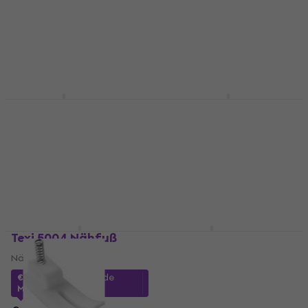
€ 61,54
mit dem Code
€ 7,22
mit dem Code
MUZMUZ-15
MUZMUZ-15
€ 73,90
€ 8,89
Auf Lager
Auf Lager
Texi 5022 Nähfuß
Texi 5015 Nähfuß
Nähfuß
Nähfuß
€ 9,79
€ 14,69
mit dem Code
Auf Lager
MUZMUZ-10
€ 16,90
Auf Lager
Texi 5004 Nähfuß
Texi 5023 Nähfuß
Nähfuß
Nähfuß
€ 9,19
€ 9,39
€ 9,36
mit dem Code
Auf Lager
MUZMUZ-10