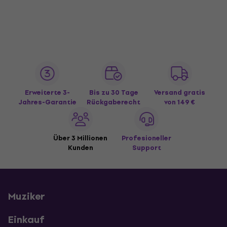
Erweiterte 3-
Bis zu 30 Tage
Versand gratis
Jahres-Garantie
Rückgaberecht
von 149 €
Über 3 Millionen
Profesioneller
Kunden
Support
Muziker
Einkauf