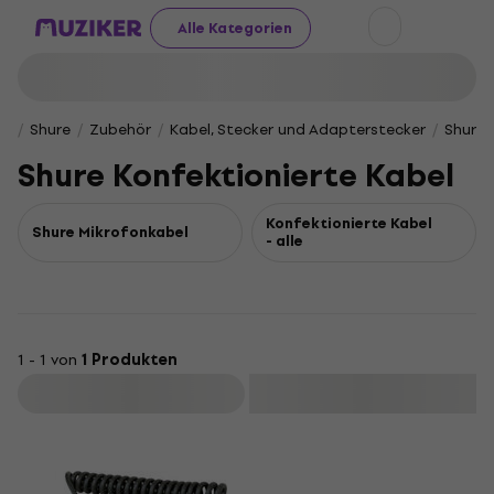
Alle Kategorien
Shure
Zubehör
Kabel, Stecker und Adapterstecker
Shure 
Shure Konfektionierte Kabel
Konfektionierte Kabel
Shure Mikrofonkabel
- alle
1 - 1 von
1 Produkten
Filtern