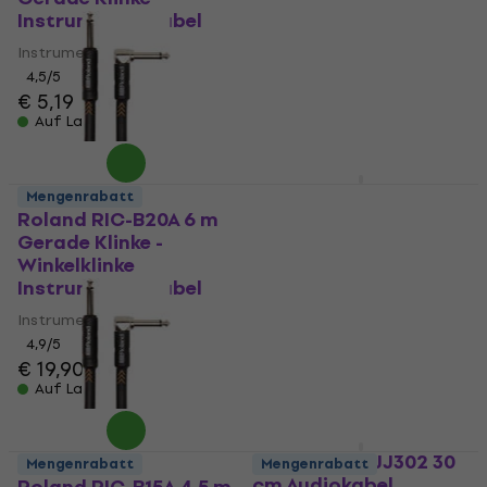
4,9
/5
Instrumentenkabel
€ 16
Auf Lager
Instrumentenkabel
4,5
/5
€ 5,19
Auf Lager
Fender Deluxe Series
Mengenrabatt
Black 3 m Gerade
Roland RIC-B20A 6 m
Klinke - Winkelklinke
Gerade Klinke -
Instrumentenkabel
Winkelklinke
Instrumentenkabel
Instrumentenkabel
Instrumentenkabel
4,9
/5
€ 16,90
4,9
/5
Auf Lager
€ 19,90
Auf Lager
Soundking BJJ302 30
Mengenrabatt
Mengenrabatt
cm Audiokabel