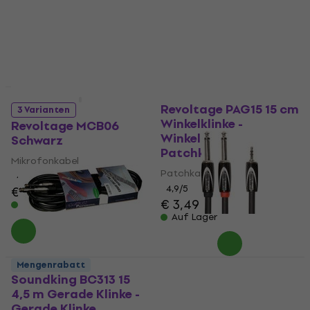
€ 15,40
€ 16,10
4,9
/5
Auf Lager
€ 15,90
Auf Lager
Mengenrabatt
Revoltage PAG15 15 cm
3 Varianten
Winkelklinke -
Revoltage MCB06
Winkelklinke
Schwarz
Patchkabel
Mikrofonkabel
Patchkabel
4,6
/5
4,9
/5
€ 5,99
€ 3,49
Auf Lager
Auf Lager
Roland RCC-10-
Mengenrabatt
3528V2 3 m Audiokabel
Soundking BC313 15
4,5 m Gerade Klinke -
Audiokabel
Gerade Klinke