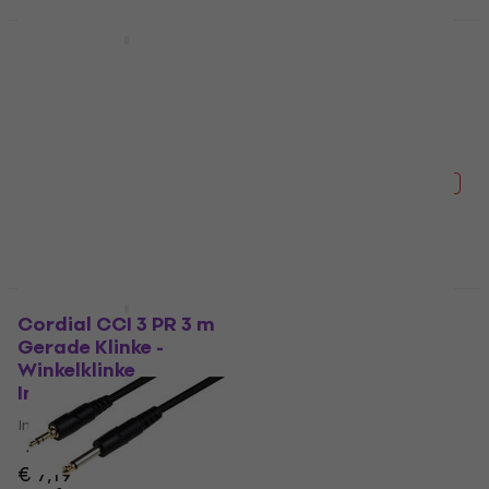
Mengenrabatt
Rabatt
Cordial CFM 3 MV 3 m
Nuclear Cable
Audiokabel
JT008/JT-ST3 3 m
Netzkabel
Audiokabel
Netzkabel
5
/5
€ 9,40
5
/5
Auf Lager
€ 5,79
€ 7,09
- 18 %
Auf Lager
Mengenrabatt
Mengenrabatt
Cordial CCI 3 PR 3 m
Roland RCC-5-TRTR
Gerade Klinke -
1,5 m Audiokabel
Winkelklinke
Audiokabel
Instrumentenkabel
4,9
/5
Instrumentenkabel
€ 15
€ 18,90
- 21 %
4,7
/5
Auf Lager
€ 7,19