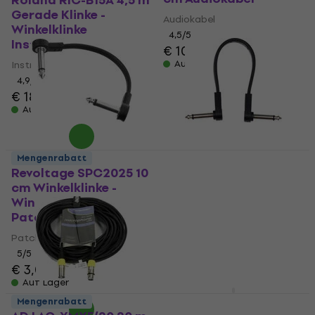
Roland RIC-B15A 4,5 m
Gerade Klinke -
Audiokabel
Winkelklinke
4,5
/5
Instrumentenkabel
€ 10,90
Auf Lager
Instrumentenkabel
4,9
/5
€ 18,90
Auf Lager
Mengenrabatt
Revoltage SPC2025 10
Soundking BJJ213 20
cm Winkelklinke -
cm Winkelklinke -
Winkelklinke
Winkelklinke
Patchkabel
Patchkabel
Patchkabel
Patchkabel
5
/5
4,9
/5
€ 3,09
€ 3,69
Auf Lager
Auf Lager
Roland RCC-5-3528V2
Mengenrabatt