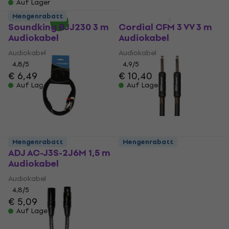
Auf Lager
Mengenrabatt
Mengenrabatt
Soundking BJJ230 3 m
Cordial CFM 3 VV 3 m
Audiokabel
Audiokabel
Audiokabel
Audiokabel
4,8
/5
4,9
/5
€ 6,49
€ 10,40
Auf Lager
Auf Lager
Mengenrabatt
Mengenrabatt
ADJ AC-J3S-2J6M 1,5 m
Roland RIC-B5 150 cm
Audiokabel
Gerade Klinke -
Gerade Klinke
Audiokabel
Instrumentenkabel
4,8
/5
€ 5,09
Instrumentenkabel
Auf Lager
4,9
/5
€ 12,90