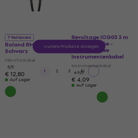
Auf Lager
Revoltage ICG03 3 m
7 Varianten
Gerade Klinke -
Roland RMC-B15
Weitere Produkte anzeigen
Gerade Klinke
Schwarz
Instrumentenkabel
Mikrofonkabel
Instrumentenkabel
5
/5
...
1
2
3
71
4,9
/5
€ 12,80
€ 4,09
Auf Lager
Auf Lager