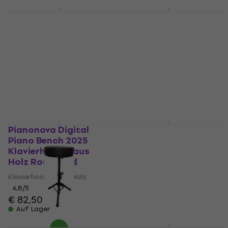
Soundking DF019
Pianonova PS2025NT
Metallklavierstuhl
Klavierhocker aus
Black
Holz Natural
Metallklavierstuhl
Klavierhocker aus Holz
4,6
/5
4,9
/5
€ 24,90
€ 28,90
Auf Lager
Auf Lager
Pianonova Digital
Stable DT-701
Piano Bench 2025
Drummer Sitz
Klavierhocker aus
Drummer Sitz
Holz Rosewood
4,5
/5
Klavierhocker aus Holz
€ 64
Auf Lager
4,8
/5
€ 82,50
Auf Lager