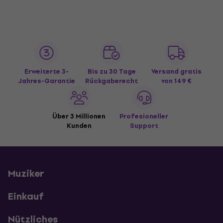
Erweiterte 3-
Bis zu 30 Tage
Versand gratis
Jahres-Garantie
Rückgaberecht
von 149 €
Über 3 Millionen
Profesioneller
Kunden
Support
Muziker
Einkauf
Nützliches