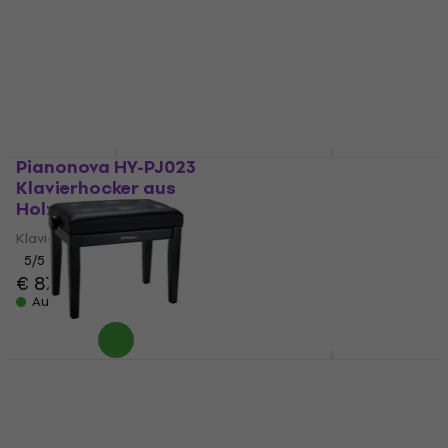
Black
Drummer Sitz
Metallklavierstuhl
Drummer Sitz
4,7
/5
€ 59
€ 26,90
Auf Lager
Auf Lager
Pianonova HY-PJ023
Pianonova HY-PJ023
Klavierhocker aus
Klavierhocker aus
Holz Rosewood
Holz Black Gloss
Klavierhocker aus Holz
Klavierhocker aus Holz
5
/5
5
/5
€ 87,60
€ 85,60
Auf Lager
Auf Lager
Roland RPB-300
Pianonova SG803
Klavierhocker aus
Runder Klavierstuhl
Holz Black
White
Klavierhocker aus Holz
Runder Klavierstuhl