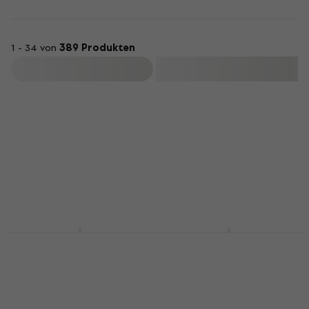
1 - 34 von
389 Produkten
Filtern
Pianonova DPB2025-
Pianonova DPB2025-
BK Klavierhocker aus
WH Klavierhocker aus
Holz Black
Holz White
Klavierhocker aus Holz
Klavierhocker aus Holz
4,8
/5
4,8
/5