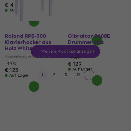
Black
€ 44,90
Auf Lager
Metallklavierstuhl
5
/5
€ 65
Auf Lager
Roland RPB-300
Gibraltar 9608E
Klavierhocker aus
Drummer Sitz
Holz White
Drummer Sitz
Weitere Produkte anzeigen
Klavierhocker aus Holz
4,8
/5
€ 129
4,9
/5
€ 123
Auf Lager
...
1
2
3
12
Auf Lager