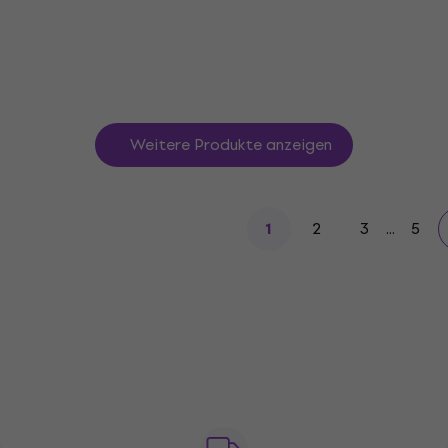
€ 4,90
Auf Lager
Weitere Produkte anzeigen
2
3
...
5
1