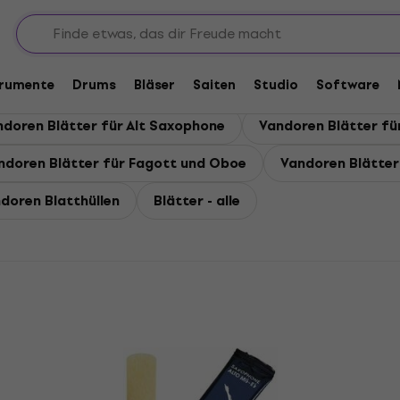
oren Blätter
trumente
Drums
Bläser
Saiten
Studio
Software
ndoren Blätter für Alt Saxophone
Vandoren Blätter fü
ndoren Blätter für Fagott und Oboe
Vandoren Blätter 
doren Blatthüllen
Blätter - alle