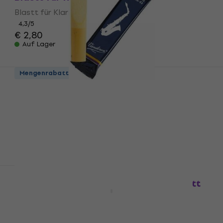
Blastt für Klarinett
4,3
/5
€ 2,80
Auf Lager
Mengenrabatt
Vandoren Classic Blue Alto 3.5 Blatt für
Alt Saxophon
Blatt für Alt Saxophon
4,8
/5
€ 3,50
Auf Lager
Vandoren ZZ Tenor Saxophone 2.5 Blatt
für Tenor Saxophon
Blatt für Tenor Saxophon
4,7
/5