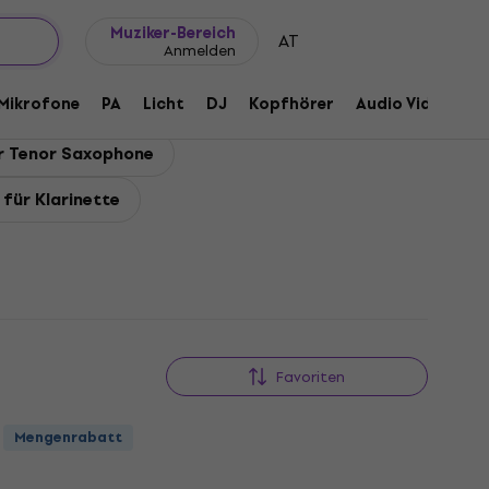
Geschenkideen
FAQ
Muziker Blog
Muziker-Bereich
AT
Anmelden
Mikrofone
PA
Licht
DJ
Kopfhörer
Audio Video
Z
r Tenor Saxophone
für Klarinette
Favoriten
Mengenrabatt