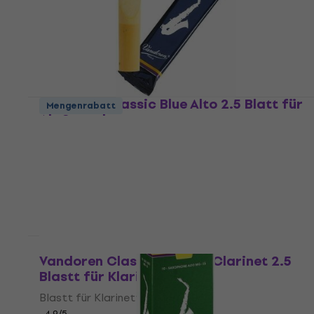
Vandoren Classic Blue Alto 2.5 Blatt für
Mengenrabatt
Alt Saxophon
Blatt für Alt Saxophon
4,8
/5
€ 3,50
Auf Lager
Vandoren Classic Blue Bb-Clarinet 2.5
Blastt für Klarinett
Blastt für Klarinett
4,9
/5