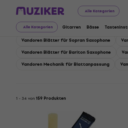
Vandoren
Bläser
Zubehör für Blasinstrumente
Vand
Alle Kategorien
Vandoren Blätter
Gitarren
Bässe
Tastenins
Alle Kategorien
Vandoren Blätter für Sopran Saxophone
Va
Vandoren Blätter für Bariton Saxophone
Va
Vandoren Mechanik für Blattanpassung
Van
1 - 34 von
159 Produkten