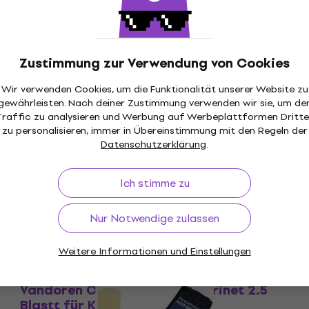
Vandoren Classic Blue Soprano Sax 1.5
Blatt für Sopran Saxophon
Blatt für Sopran Saxophon
Zustimmung zur Verwendung von Cookies
5
/5
€ 2,80
€ 2,89
Wir verwenden Cookies, um die Funktionalität unserer Website zu
Auf Lager
gewährleisten. Nach deiner Zustimmung verwenden wir sie, um de
Traffic zu analysieren und Werbung auf Werbeplattformen Dritte
zu personalisieren, immer in Übereinstimmung mit den Regeln der
Vandoren Java Green Alto 1.0 Blatt für
Mengenrabatt
Datenschutzerklärung
.
Alt Saxophon
Blatt für Alt Saxophon
Ich stimme zu
4,5
/5
€ 3,50
Auf Lager
Nur Notwendige zulassen
Weitere Informationen und Einstellungen
Mengenrabatt
Vandoren Classic Blue Eb-Clarinet 2.5
Blastt für Klarinett