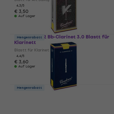
4,3
/5
€ 3,50
Auf Lager
Vandoren V12 Bb-Clarinet 3.0 Blastt für
Mengenrabatt
Klarinett
Blastt für Klarinett
4,4
/5
€ 3,60
Auf Lager
Mengenrabatt
Vandoren Classic Blue Eb-Clarinet 2.0
Blastt für Klarinett
Blastt für Klarinett
4,8
/5