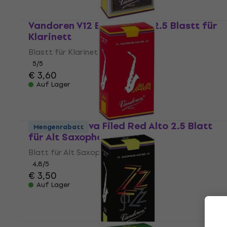
Vandoren V12 Bb-Clarinet 2.5 Blastt für
Klarinett
Blastt für Klarinett
5
/5
€ 3,60
Auf Lager
Vandoren Java Filed Red Alto 2.5 Blatt
Mengenrabatt
für Alt Saxophon
Blatt für Alt Saxophon
4,8
/5
€ 3,50
Auf Lager