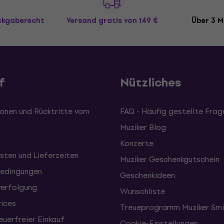
ückgaberecht
Versand gratis
von 149 €
Über 3 M
f
Nützliches
onen und Rücktritte vom
FAQ - Häufig gestellte Frag
Muziker Blog
Konzerte
sten und Lieferzeiten
Muziker Geschenkgutschein
edingungen
Geschenkideen
erfolgung
Wunschliste
vices
Treueprogramm Muziker Smi
uerfreier Einkauf
Cookie-Einstellungen