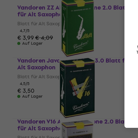
Vandoren ZZ Alto Saxophone 2.0 Blatt
für Alt Saxophon
Blatt für Alt Saxophon
4,7
/5
€ 3,99
€ 4,09
Auf Lager
Vandoren Java Green Alto 3.0 Blatt für
Alt Saxophon
Blatt für Alt Saxophon
4,5
/5
€ 3,50
Auf Lager
Vandoren V16 Alto Saxophone 2.0 Blatt
für Alt Saxophon
Blatt für Alt Saxophon