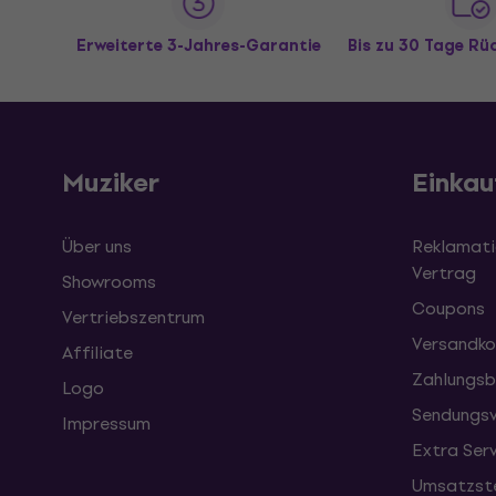
Erweiterte 3-Jahres-Garantie
Bis zu 30 Tage R
Muziker
Einkau
Über uns
Reklamati
Vertrag
Showrooms
Coupons
Vertriebszentrum
Versandko
Affiliate
Zahlungsb
Logo
Sendungsv
Impressum
Extra Ser
Umsatzste