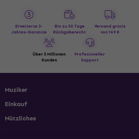
Erweiterte 3-
Bis zu 30 Tage
Versand gratis
Jahres-Garantie
Rückgaberecht
von 149 €
Über 3 Millionen
Profesioneller
Kunden
Support
Muziker
Einkauf
Nützliches