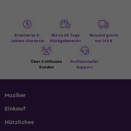
Erweiterte 3-
Bis zu 30 Tage
Versand gratis
Jahres-Garantie
Rückgaberecht
von 149 €
Über 3 Millionen
Profesioneller
Kunden
Support
Muziker
Einkauf
Nützliches