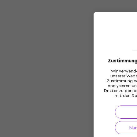
Zustimmung
Wir verwende
unserer Webs
Zustimmung ve
analysieren 
Dritter zu pers
mit den Re
Nur