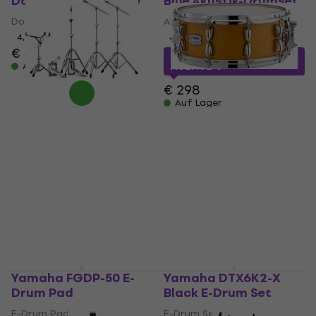
Doppelfußmaschine
Blue Akustik-Drumset
Doppelfußmaschine
Akustik-Drumset
4,8
/5
4,4
/5
€ 477
€ 280,79
mit dem Code
Auf Lager
MUZMUZ-5
€ 298
Auf Lager
Yamaha HW680W
Yamaha TMS1455CRS
Drum Hardware Set
14" Caramel Satin
Kleine Trommel
Drum Hardware Set
Kleine Trommel
5
/5
€ 449
5
/5
€ 389
Auf Lager
Auf Lager
Yamaha FGDP-50 E-
Yamaha DTX6K2-X
Drum Pad
Black E-Drum Set
E-Drum Pad
E-Drum Set