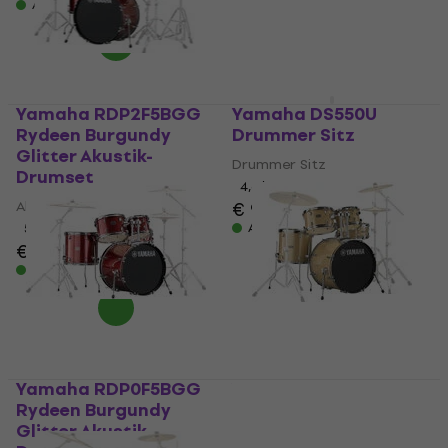
Auf Lager
Yamaha RDP2F5BGG
Yamaha DS550U
Rydeen Burgundy
Drummer Sitz
Glitter Akustik-
Drummer Sitz
Drumset
4,6
/5
Akustik-Drumset
€ 93,10
Auf Lager
5
/5
€ 348
Auf Lager
Yamaha RDP0F5BGG
Yamaha RDP0F5CPG
Rydeen Burgundy
Rydeen Champagne
Glitter Akustik-
Glitter Akustik-