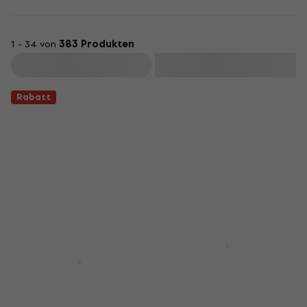
1 - 34 von
383 Produkten
Filtern
Rabatt
Yamaha DTX432K
Black E-Drum Set
Yamaha DTX452K
Black E-Drum Set
E-Drum Set
E-Drum Set
5
/5