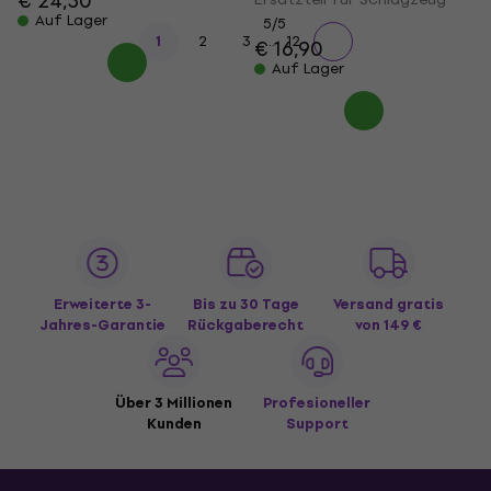
€ 24,30
Auf Lager
5
/5
...
1
2
3
12
€ 16,90
Auf Lager
Erweiterte 3-
Bis zu 30 Tage
Versand gratis
Jahres-Garantie
Rückgaberecht
von 149 €
Über 3 Millionen
Profesioneller
Kunden
Support