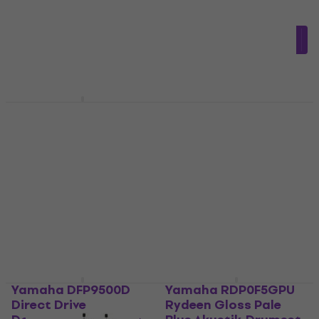
Doppelfußmaschine
4,8
/5
5
/5
€ 384,97
mit dem Code
€ 660
MUZMUZ-5
Auf Lager
€ 419
Auf Lager
Yamaha CSAT-924ABP
Multiklammern
Yamaha CH755
Beckenarm
Multiklammern
4,3
/5
Beckenarm
€ 21,90
4,9
/5
Auf Lager
€ 54,50
Auf Lager
Yamaha DFP9500D
Yamaha RDP0F5GPU
Direct Drive
Rydeen Gloss Pale