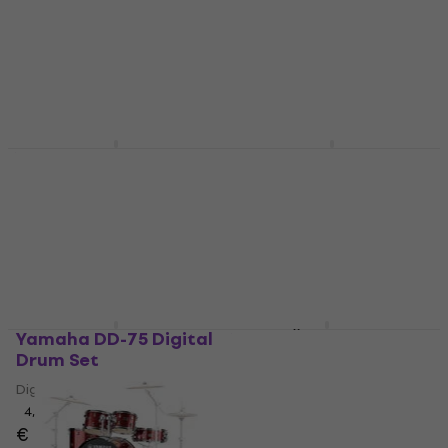
4,9
/5
€ 541,59
mit dem Code
MUZMUZ-5
€ 528
€ 564
- 6 %
Auf Lager
€ 589
Auf Lager
Yamaha DTX6K5-M
Yamaha DTX6K3-X
Black E-Drum Set
Black E-Drum Set
E-Drum Set
E-Drum Set
5
/5
5
/5
€ 1.579
€ 1.619
€ 1.671,17
mit dem Code
Auf Lager
MUZMUZ-10
€ 1.898
Auf Lager
Yamaha DD-75 Digital
Yamaha EAD10 Modul
Drum Set
Modul
Digital Drum Set
5
/5
€ 604
4,2
/5
€ 275
Auf Lager