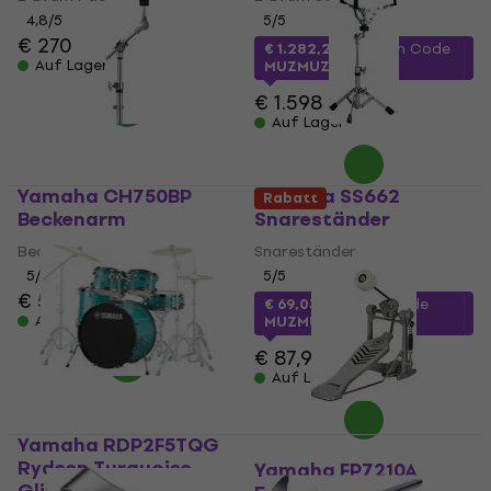
4,8
/5
5
/5
€ 270
€ 1.282,27
mit dem Code
Auf Lager
MUZMUZ-15
€ 1.598
Auf Lager
Yamaha CH750BP
Yamaha SS662
Rabatt
Beckenarm
Snareständer
Beckenarm
Snareständer
5
/5
5
/5
€ 52
€ 69,03
mit dem Code
Auf Lager
MUZMUZ-20
€ 87,90
Auf Lager
Yamaha RDP2F5TQG
Rydeen Turquoise
Yamaha FP7210A