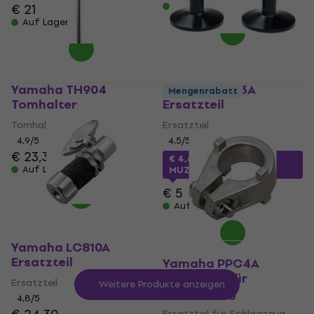
Auf Lager
€ 21
Auf Lager
Yamaha TH904
Yamaha PTS3A
Mengenrabatt
Tomhalter
Ersatzteil
Tomhalter
Ersatzteil
4,9
/5
4,5
/5
€ 23,30
€ 4,68
mit dem Code
Auf Lager
MUZMUZ-5
€ 5
Auf Lager
Yamaha LC810A
Ersatzteil
Yamaha PPC4A
Ersatzteil für
Ersatzteil
Weitere Produkte anzeigen
Schlagzeug
4,8
/5
Ersatzteil für Schlagzeug