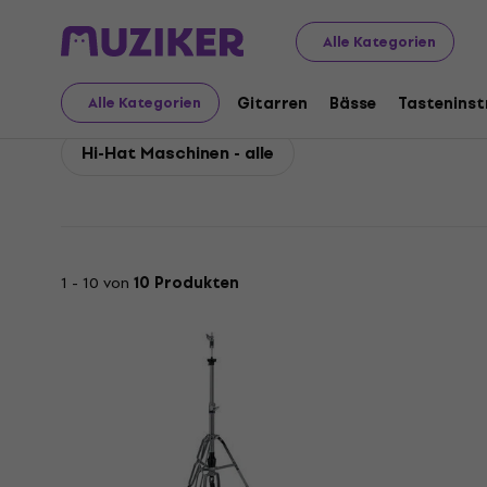
Yamaha
Drums
Hardware für Drums
Yamaha Hi-Ha
Alle Kategorien
Yamaha Hi-Hat Maschi
Gitarren
Bässe
Tastenins
Alle Kategorien
Hi-Hat Maschinen - alle
1 - 10 von
10 Produkten