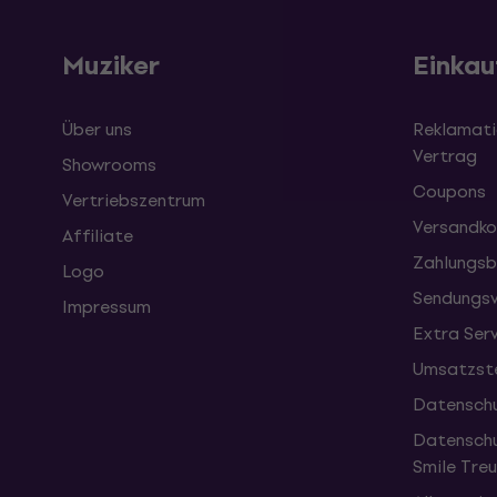
Muziker
Einkau
Über uns
Reklamati
Vertrag
Showrooms
Coupons
Vertriebszentrum
Versandko
Affiliate
Zahlungsb
Logo
Sendungsv
Impressum
Extra Ser
Umsatzste
Datenschu
Datenschu
Smile Tr