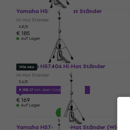
Yamaha HS850 Hi-Hat Ständer
Hi-Hat Ständer
4,8
/5
€ 185
Auf Lager
Yamaha HS740A Hi-Hat Ständer
Wie neu
Hi-Hat Ständer
3,6
/5
€ 158,17
mit dem Code
MUZMUZ-5
€ 169
Auf Lager
Yamaha HS740A Hi-Hat Ständer (Wie