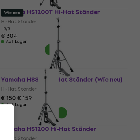
Yamaha HS1200T Hi-Hat Ständer
Wie neu
Hi-Hat Ständer
5
/5
€ 304
Auf Lager
Yamaha HS850 Hi-Hat Ständer (Wie neu)
Hi-Hat Ständer
€ 150
€ 159
- 6 %
Auf Lager
Yamaha HS1200 Hi-Hat Ständer
Hi-Hat Ständer