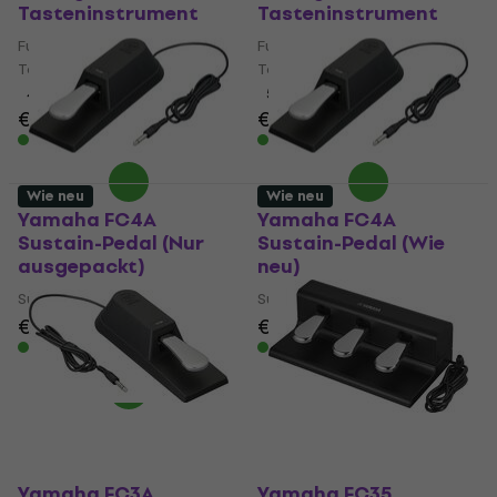
Tasteninstrument
Tasteninstrument
Fußregler für
Fußregler für
Tasteninstrument
Tasteninstrument
4,9
/5
5
/5
€ 89
€ 77,80
Auf Lager
Auf Lager
Wie neu
Wie neu
Yamaha FC4A
Yamaha FC4A
Sustain-Pedal (Nur
Sustain-Pedal (Wie
ausgepackt)
neu)
Sustain-Pedal
Sustain-Pedal
€ 81,40
€ 84,60
€ 84,20
Auf Lager
Auf Lager
Yamaha FC3A
Yamaha FC35