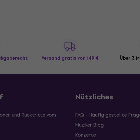
ückgaberecht
Versand gratis
von 149 €
Über 3 M
f
Nützliches
onen und Rücktritte vom
FAQ - Häufig gestellte Frag
Muziker Blog
Konzerte