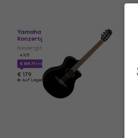
Yamaha C40 4/4 Natural
Konzertgitarre
Konzertgitarre
4,9
/5
€ 159,71
mit dem Code
MUZMUZ-10
€ 179
Auf Lager
Yamaha NTX1BL Black Konzertgitarre
mit Tonabnehmer
Konzertgitarre mit Tonabnehmer
4,9
/5
€ 437
Auf Lager