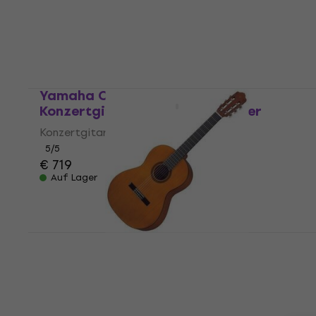
€ 89
Auf Lager
Yamaha CG-TA NT Natural
Konzertgitarre mit Tonabnehmer
Konzertgitarre mit Tonabnehmer
5
/5
€ 719
Auf Lager
Yamaha CGS103AII Natural 3/4
Konzertgitarre für Kinder
3/4 Konzertgitarre für Kinder
€ 138
Auf Lager