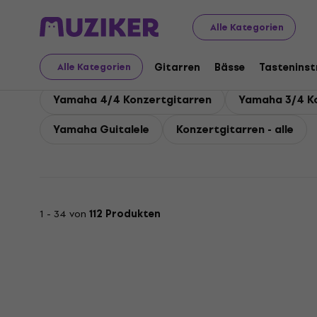
Yamaha
Gitarren
Yamaha Konzertgitarren
Alle Kategorien
Yamaha Konzertgitarr
Gitarren
Bässe
Tastenins
Alle Kategorien
Yamaha 4/4 Konzertgitarren
Yamaha 3/4 Ko
Yamaha Guitalele
Konzertgitarren - alle
1 - 34 von
112 Produkten