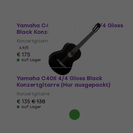
Nur ausgepackt
Yamaha C40 Standard SET 4/4 Gloss
Black Konzertgitarre
Konzertgitarre
4,9
/5
€ 175
Auf Lager
Yamaha C40II 4/4 Gloss Black
Konzertgitarre (Nur ausgepackt)
Konzertgitarre
€ 135
€ 138
Auf Lager