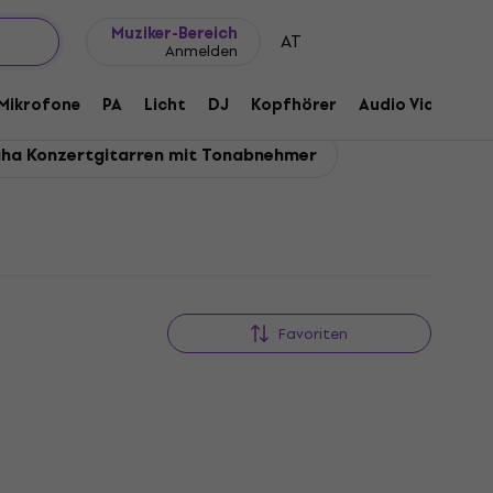
Geschenkideen
FAQ
Muziker Blog
Muziker-Bereich
AT
Anmelden
Mikrofone
PA
Licht
DJ
Kopfhörer
Audio Video
Z
ha Konzertgitarren mit Tonabnehmer
Favoriten