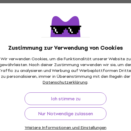
Yamaha CG122-MS 4/4 Natural Matte
Konzertgitarre
Konzertgitarre
Zustimmung zur Verwendung von Cookies
4,7
/5
€ 336
Wir verwenden Cookies, um die Funktionalität unserer Website zu
Auf Lager
gewährleisten. Nach deiner Zustimmung verwenden wir sie, um de
Traffic zu analysieren und Werbung auf Werbeplattformen Dritte
zu personalisieren, immer in Übereinstimmung mit den Regeln der
Datenschutzerklärung
.
Yamaha CG 102 4/4 Natural
Ich stimme zu
Konzertgitarre
Konzertgitarre
Nur Notwendige zulassen
4,8
/5
€ 249
Weitere Informationen und Einstellungen
Auf Lager