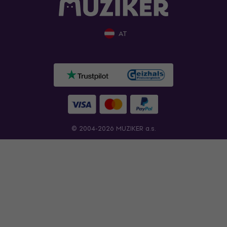
AT
© 2004-2026 MUZIKER a.s.