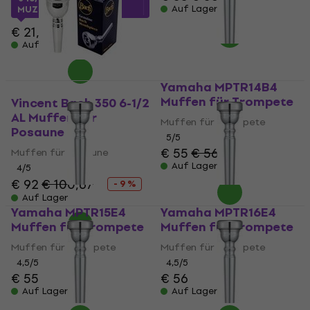
Auf Lager
MUZMUZ-20
€ 21,90
Auf Lager
Yamaha MPTR14B4
Muffen für Trompete
Vincent Bach 350 6-1/2
AL Muffen für
Muffen für Trompete
Posaune
5
/5
€ 55
€ 56,40
Muffen für Posaune
Auf Lager
4
/5
€ 92
€ 100,67
- 9 %
Auf Lager
Yamaha MPTR15E4
Yamaha MPTR16E4
Muffen für Trompete
Muffen für Trompete
Muffen für Trompete
Muffen für Trompete
4,5
/5
4,5
/5
€ 55
€ 56
Auf Lager
Auf Lager