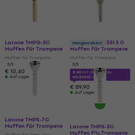
Latone TMPG-3C
Vincent Bach 351 3 C
Mengenrabatt
Muffen für Trompete
Muffen für Trompete
Muffen für Trompete
Muffen für Trompete
5
/5
5
/5
€ 10,40
€ 69
mit dem Code
Auf Lager
MUZMUZ-20
€ 89,90
Auf Lager
Latone TMPS-7C
Muffen für Trompete
Latone TMPS-3C
Muffen für Trompete
Muffen für Trompete