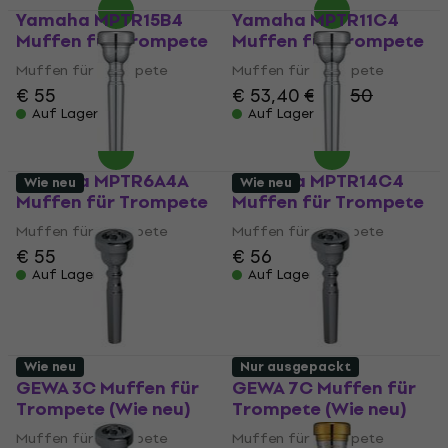
Yamaha MPTR15B4
Yamaha MPTR11C4
Muffen für Trompete
Muffen für Trompete
Muffen für Trompete
Muffen für Trompete
€ 55
€ 53,40
€ 54,50
Auf Lager
Auf Lager
Yamaha MPTR6A4A
Yamaha MPTR14C4
Wie neu
Wie neu
Muffen für Trompete
Muffen für Trompete
Muffen für Trompete
Muffen für Trompete
€ 55
€ 56
Auf Lager
Auf Lager
Wie neu
Nur ausgepackt
GEWA 3C Muffen für
GEWA 7C Muffen für
Trompete (Wie neu)
Trompete (Wie neu)
Muffen für Trompete
Muffen für Trompete