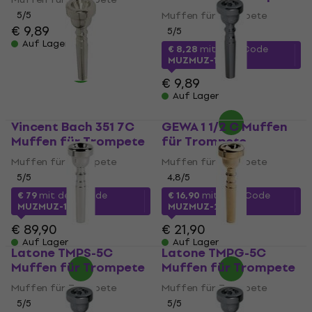
5
/5
Muffen für Trompete
€ 9,89
5
/5
Auf Lager
€ 8,28
mit dem Code
MUZMUZ-15
€ 9,89
Auf Lager
Vincent Bach 351 7C
GEWA 1 1/2 C Muffen
Muffen für Trompete
für Trompete
Muffen für Trompete
Muffen für Trompete
5
/5
4,8
/5
€ 79
mit dem Code
€ 16,90
mit dem Code
MUZMUZ-10
MUZMUZ-20
€ 89,90
€ 21,90
Auf Lager
Auf Lager
Latone TMPS-5C
Latone TMPG-5C
Muffen für Trompete
Muffen für Trompete
Muffen für Trompete
Muffen für Trompete
5
/5
5
/5