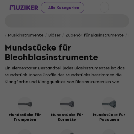
Alle Kategorien
Musikinstrumente
Bläser
Zubehör für Blasinstrumente
Mu
Mundstücke für
Blechblasinstrumente
Ein elementarer Bestandteil jedes Blasinstrumentes ist das
Mundstück. Innere Profile des Mundstücks bestimmen die
Klangfarbe und Klangqualität von Blasinstrumenten wie
Trompete, Kornett, Flügelhorn, Waldhorn, Tuba, Tenor- und
Baritonhorn.
Mundstücke für
Mundstücke für
Mundstücke für
Trompeten
Kornette
Posaunen