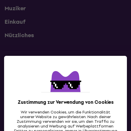
Muziker
Einkauf
Nützliches
Kontakte
Kontaktiere uns
Zustimmung zur Verwendung von Cookies
Wir verwenden Cookies, um die Funktionalität
unserer Website zu gewährleisten. Nach deiner
Zustimmung verwenden wir sie, um den Traffic zu
analysieren und Werbung auf Werbeplattformen
Dritter zu personalisieren, immer in Übereinstimmung