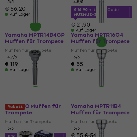
5
/5
4,8
/5
€ 56,20
€ 16,90
mit dem Code
Auf Lager
MUZMUZ-20
€ 21,90
Auf Lager
Yamaha MPTR14B4GP
Yamaha MPTR16C4
Muffen für Trompete
Muffen für Trompete
Muffen für Trompete
Muffen für Trompete
4,7
/5
5
/5
€ 119
€ 55
Auf Lager
Auf Lager
GEWA 5C Muffen für
Yamaha MPTR11B4
Rabatt
Trompete
Muffen für Trompete
Muffen für Trompete
Muffen für Trompete
3
/5
5
/5
€ 55
€ 56,40
€ 16,90
mit dem Code