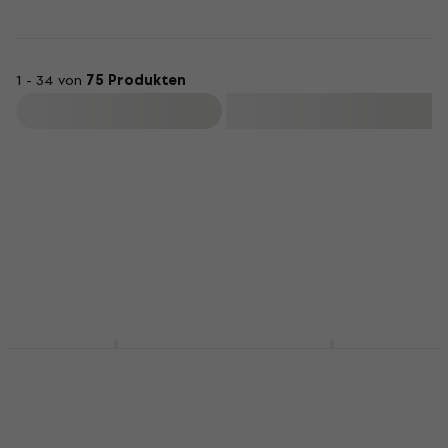
1 - 34 von
75 Produkten
Filtern
Boss Katana Mini
Boss Katana 50 Gen 3
Gitarrencombo
Modelling
Gitarrencombo
Gitarrencombo
Modelling Gitarrencombo
4,8
/5