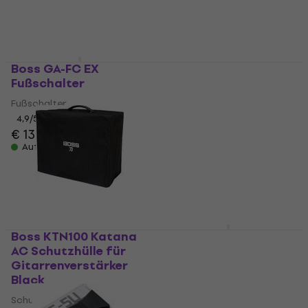
Boss GA-FC EX
Boss KTN50 Katana
Fußschalter
AC Schutzhülle für
Gitarrenverstärker
Fußschalter
Black
4,9
/5
€ 135
Schutzhülle für
Gitarrenverstärker
Auf Lager
4,7
/5
€ 25,80
Auf Lager
Boss KTN100 Katana
Boss FS-1-WL
AC Schutzhülle für
Fußschalter
Gitarrenverstärker
Fußschalter
Black
4,9
/5
Schutzhülle für
€ 114