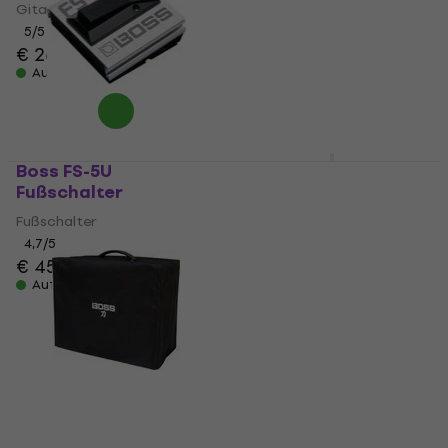
Gitarrenverstärker
Auf Lager
5
/5
€ 26,10
Auf Lager
Boss FS-5U
Boss CB-KTNGO
Fußschalter
Schutzhülle für
Gitarrenverstärker
Fußschalter
Schutzhülle für
4,7
/5
€ 45
Gitarrenverstärker
Auf Lager
5
/5
€ 16,50
mit dem Code
MUZMUZ-10
€ 19
Auf Lager