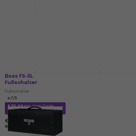
Boss Acoustic Singer
Live AC Schutzhülle
Boss Katana Artist
für
Gen 3 Modelling
Gitarrenverstärker
Gitarrencombo
Black
Modelling Gitarrencombo
Schutzhülle für
5
/5
Gitarrenverstärker
€ 699
€ 779
- 10 %
3,6
/5
Auf Lager
€ 21,90
Auf Lager
Boss FS-5L
Boss ACS Live Akustik
Fußschalter
Gitarren Combo
Fußschalter
Akustik Gitarren Combo
4,7
/5
5
/5
€ 595
€ 50,49
mit dem Code
Auf Lager
MUZMUZ-15
€ 61
Auf Lager