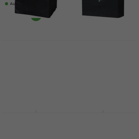
Auf Lager
Boss Acoustic Singer
Boss BAC-KTNART
Pro AC Schutzhülle
Schutzhülle für
für
Gitarrenverstärker
Gitarrenverstärker
Black
Black
Schutzhülle für
Schutzhülle für
Gitarrenverstärker
Gitarrenverstärker
4,8
/5
€ 33
€ 36,50
5
/5
€ 22
Auf Lager
Auf Lager
Boss AB-2 2-Way
Boss Nextone Artist
Fußschalter
Gitarrencombo
Fußschalter
Gitarrencombo
3,8
/5
4,8
/5