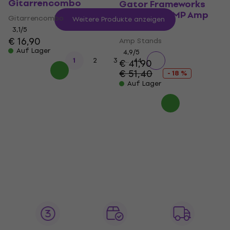
Gitarrencombo
Gator Frameworks
GFW-GTR-AMP Amp
Gitarrencombo
Weitere Produkte anzeigen
Stands
3,1
/5
€ 16,90
Amp Stands
Auf Lager
4,9
/5
...
1
2
3
44
€ 41,90
€ 51,40
- 18 %
Auf Lager