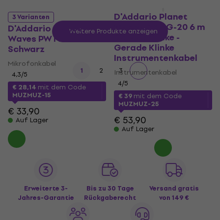
D'Addario Planet
3 Varianten
Waves PW-AG-20 6 m
D'Addario Planet
Weitere Produkte anzeigen
Gerade Klinke -
Waves PW M 10
Gerade Klinke
Schwarz
Instrumentenkabel
Mikrofonkabel
1
2
3
Instrumentenkabel
4,3
/5
4
/5
€ 28,14
mit dem Code
MUZMUZ-15
€ 39
mit dem Code
MUZMUZ-25
€ 33,90
€ 53,90
Auf Lager
Auf Lager
Erweiterte 3-
Bis zu 30 Tage
Versand gratis
Jahres-Garantie
Rückgaberecht
von 149 €