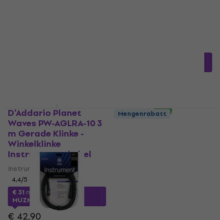
Instrumentenkabel
Winkelklinke
Instrumentenkabel
Instrumentenkabel
4,1
/5
Instrumentenkabel
4,4
/5
€ 38
mit dem Code
MUZMUZ-10
€ 24,85
mit dem Code
MUZMUZ-20
€ 42,90
Auf Lager
€ 31,90
Auf Lager
D'Addario Planet
Mengenrabatt
Waves PW-AGLRA-10 3
D'Addario Planet
m Gerade Klinke -
Waves PW-CSPK-05
Winkelklinke
152 cm Gerade Klinke -
Instrumentenkabel
Gerade Klinke
Instrumentenkabel
Instrumentenkabel
4,4
/5
Instrumentenkabel
4,1
/5
€ 31
mit dem Code
MUZMUZ-25
€ 9,50
Auf Lager
€ 42,90