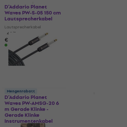
Mengenrabatt
Mengenrabatt
D'Addario Planet
D'Addario Planet
Waves PW-S-05 150 cm
Waves PW-S-10 3 m
Lautsprecherkabel
Lautsprecherkabel
Lautsprecherkabel
Lautsprecherkabel
4,9
/5
5
/5
€ 28,60
€ 30,20
€ 26,90
mit dem Code
Auf Lager
MUZMUZ-25
€ 37,90
Auf Lager
Mengenrabatt
Mengenrabatt
D'Addario Planet
D'Addario Planet
Waves PW-AMSG-20 6
Waves PW-AMSG-15
m Gerade Klinke -
4,5 m Gerade Klinke -
Gerade Klinke
Gerade Klinke
Instrumentenkabel
Instrumentenkabel