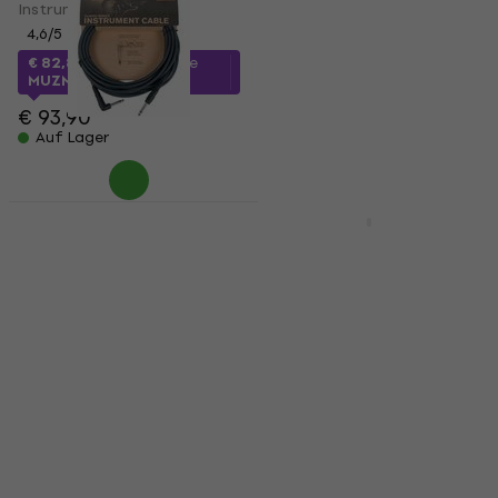
Instrumentenkabel
Instrumentenkabel
4,6
/5
4,6
/5
€ 82,88
mit dem Code
€ 56,79
mit dem Code
MUZMUZ-10
MUZMUZ-25
€ 93,90
€ 77,90
Auf Lager
Auf Lager
D'Addario Planet
D'Addario Planet
Waves PW-CGTRA-20
Waves PW-G-05 150
6 m Gerade Klinke -
cm Gerade Klinke -
Winkelklinke
Gerade Klinke
Instrumentenkabel
Instrumentenkabel
Instrumentenkabel
Instrumentenkabel
4,5
/5
4,8
/5
€ 14
€ 19,90
mit dem Code
Auf Lager
MUZMUZ-25
€ 26,90
Auf Lager