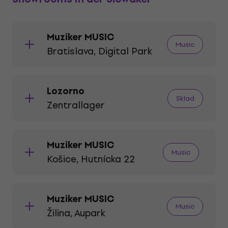
Muziker MUSIC
Music
Bratislava, Digital Park
Lozorno
Sklad
Zentrallager
Muziker MUSIC
Music
Košice, Hutnícka 22
Muziker MUSIC
Music
Žilina, Aupark
Digital Park, Einsteinova 3817/19,