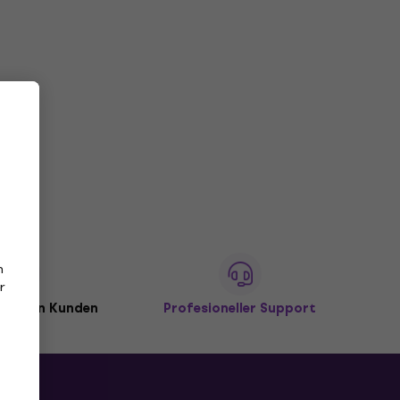
n
r
illionen Kunden
Profesioneller Support