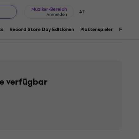
Geschenkideen
FAQ
Muziker Blog
Muziker-Bereich
AT
Anmelden
ks
Record Store Day Editionen
Plattenspieler
Musik Pl
te verfügbar