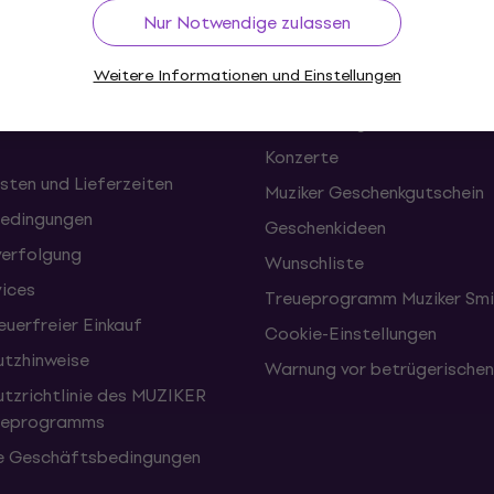
f
Nützliches
Nur Notwendige zulassen
Weitere Informationen und Einstellungen
onen und Rücktritte vom
FAQ - Häufig gestellte Frag
Muziker Blog
Konzerte
sten und Lieferzeiten
Muziker Geschenkgutschein
edingungen
Geschenkideen
erfolgung
Wunschliste
vices
Treueprogramm Muziker Smi
uerfreier Einkauf
Cookie-Einstellungen
tzhinweise
Warnung vor betrügerische
tzrichtlinie des MUZIKER
eueprogramms
e Geschäftsbedingungen