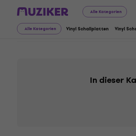
Schallplatten und CDs
Musik-CDs
Classic Rock / Blue
Alle Kategorien
Rock and Roll - CD
Vinyl Schallplatten
Vinyl Sch
Alle Kategorien
In dieser K