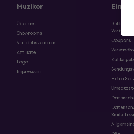
Muziker
Einkau
Über uns
Reklamati
Vertrag
Showrooms
Coupons
Vertriebszentrum
Versandko
Affiliate
Zahlungsb
Logo
Sendungsv
Impressum
Extra Ser
Umsatzste
Datenschu
Datenschu
Smile Tr
Allgemein
DSA