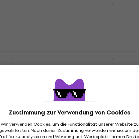
änder Black
m Gerade Klinke - Winkel
Instrumentenkabel
arer Keyboardständer
Instrumentenkabel
4,9
/5
€ 15,90
Auf Lager
essional Series 3 m
Pianonova BKB 88
Mengenrabatt
ke - Winkelklinke
Keyboardtasche
enkabel
Keyboardtasche
abel
4,5
/5
€ 50
Auf Lager
Zustimmung zur Verwendung von Cookies
Wir verwenden Cookies, um die Funktionalität unserer Website zu
ICB03 3 m Gerade
gewährleisten. Nach deiner Zustimmung verwenden wir sie, um de
Mengenrabatt
ade Klinke
Traffic zu analysieren und Werbung auf Werbeplattformen Dritte
2 Varianten