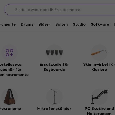
asteninstrumente
trumente
trumente
Drums
Bläser
Saiten
Studio
Software
orteilssets:
Ersatzteile für
Stimmwirbel fü
ubehör für
Keyboards
Klaviere
eninstrumente
Metronome
Mikrofonständer
PC Stative und
Halterungen