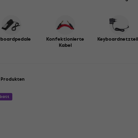
yboardpedale
Konfektionierte
Keyboardnetztei
Kabel
 Produkten
batt