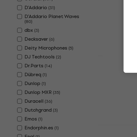
Instrument
D'Addario
(
31
)
Instrumentenk
D'Addario Planet Waves
(
80
)
4,9
/5
€ 4,19
dbx
(
3
)
Auf Lager
Decksaver
(
6
)
Deity Microphones
(
5
)
DJ Techtools
(
2
)
Dr.Parts
Revoltage 
(
14
)
Klinke - Ger
Dübreq
(
1
)
Instrument
Dunlop
(
1
)
Instrumentenk
Dunlop MXR
(
35
)
4,9
/5
Duracell
(
36
)
€ 5,89
Auf Lager
Dutchgrand
(
3
)
Emos
(
1
)
M-Audio SP-
Endorphin.es
(
1
)
Pedal
Engl
(
1
)