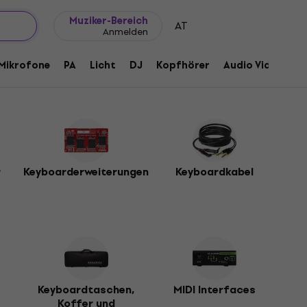
Geschenkideen
FAQ
Muziker Blog
Muziker-Bereich
AT
Anmelden
Mikrofone
PA
Licht
DJ
Kopfhörer
Audio Video
Z
r
Keyboarderweiterungen
Keyboardkabel
Keyboardtaschen,
MIDI Interfaces
Koffer und