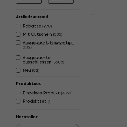
Mindestpreis
Höchstpreis
Artikelzustand
Soundking 
Rabatte
(
978
)
Mikrofonst
Mit Gutschein
(
585
)
Mikrofonständ
Ausgepackt, Neuwertig...
4,6
/5
(
812
)
€ 26,90
Ausgepackte
Auf Lager
ausschliessen
(
3580
)
Neu
(
82
)
Pianonova
Klavierhock
Produktset
Klavierhocker 
Einzelnes Produkt
(
4391
)
4,8
/5
€ 69
Produktset
(
1
)
Auf Lager
Hersteller