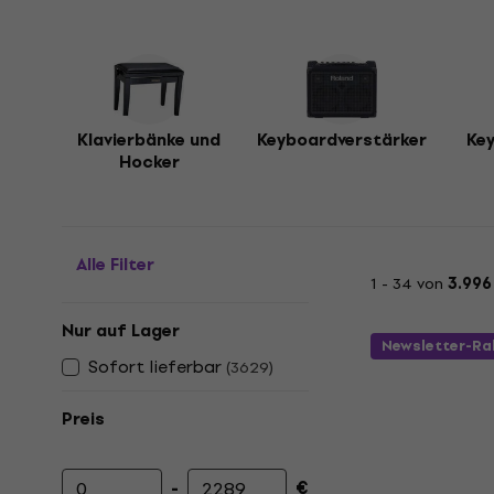
Klavierbänke und
Keyboardverstärker
Ke
Hocker
Alle Filter
1 - 34 von
3.996
Nur auf Lager
Newsletter-Ra
Sofort lieferbar
(
3629
)
Preis
-
€