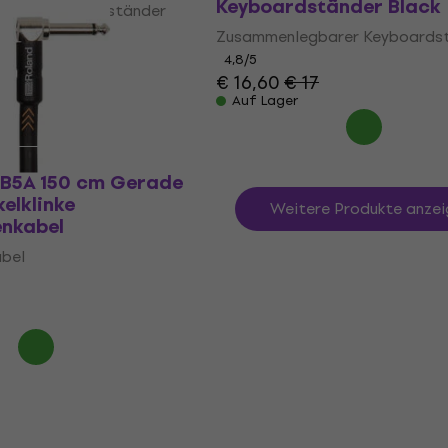
Keyboardständer Black
arer Keyboardständer
Zusammenlegbarer Keyboards
4,8
/5
€ 16,60
€ 17
Auf Lager
-B5A 150 cm Gerade
kelklinke
Weitere Produkte anzei
enkabel
abel