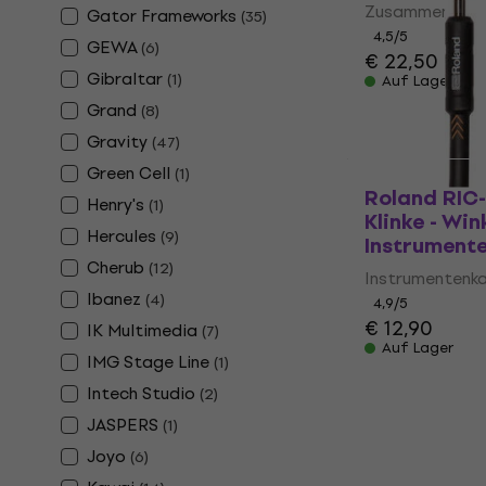
Zusammenlegb
Gator Frameworks
(
35
)
4,5
/5
GEWA
(
6
)
€ 22,50
Gibraltar
(
1
)
Auf Lager
Grand
(
8
)
Gravity
(
47
)
Green Cell
(
1
)
Roland RIC
Henry's
(
1
)
Klinke - Win
Hercules
(
9
)
Instrument
Cherub
(
12
)
Instrumentenk
Ibanez
(
4
)
4,9
/5
€ 12,90
IK Multimedia
(
7
)
Auf Lager
IMG Stage Line
(
1
)
Intech Studio
(
2
)
JASPERS
(
1
)
Joyo
(
6
)