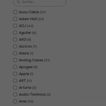
Soundking 
Zusammenl
Keyboardst
Accu Cable
(
37
)
Adam Hall
Zusammenlegb
(
23
)
4,6
/5
ADJ
(
40
)
€ 22,90
Aguilar
(
6
)
Auf Lager
AKG
(
5
)
Alctron
Revoltage 
(
7
)
Pedal
Alesis
(
1
)
Sustain-Pedal
Analog Cases
(
21
)
4,8
/5
Apogee
(
5
)
€ 13,80
Apple
(
1
)
Auf Lager
ART
(
11
)
Arturia
(
2
)
Audio-Technica
(
2
)
Revoltage 
Avax
(
10
)
Zusammenl