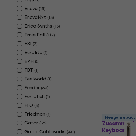
Sustain-Pedal
Enova
(
15
)
4,9
/5
EnovaNxt
(
13
)
€ 22,70
Erica Synths
(
13
)
Auf Lager
Ernie Ball
(
117
)
ESI
(
3
)
Soundking 
Eurolite
(
1
)
Zusammenl
EVH
(
5
)
Keyboardst
FBT
(
1
)
Zusammenlegb
Feelworld
(
1
)
4,6
/5
€ 27,90
Fender
(
83
)
Auf Lager
Ferrofish
(
1
)
FiiO
(
3
)
Friedman
(
1
)
Revoltage 
Mengenrabatt
Zusammenl
Gator
(
35
)
Keyboardst
Gator Cableworks
(
40
)