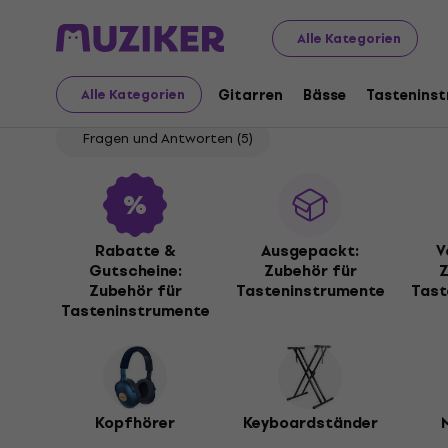
Musikinstrumente
Tasteninstrumente
Zubehör für T
Alle Kategorien
Zubehör für Tastenins
Gitarren
Bässe
Tastenins
Alle Kategorien
Fragen und Antworten
(5)
Rabatte &
Ausgepackt:
V
Gutscheine:
Zubehör für
Z
Zubehör für
Tasteninstrumente
Tast
Tasteninstrumente
Kopfhörer
Keyboardständer