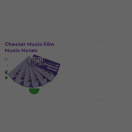
Noten
Noten
Noten
€ 19,90
Auf Lager
5
/5
€ 22,20
Auf Lager
Chester Music Film
Martin Vozar Snadné
Music Noten
klavírní skladbičky 2.
díl Noten
Noten
Noten
5
/5
€ 26,99
4,9
/5
€ 6,59
€ 7,69
Auf Lager
Auf Lager
Wise Publications
Hal Leonard Really
Notecracker Noten
Easy Piano: 40 ABBA
Songs Noten
Noten
Noten
5
/5
€ 4,39
€ 4,59
5
/5