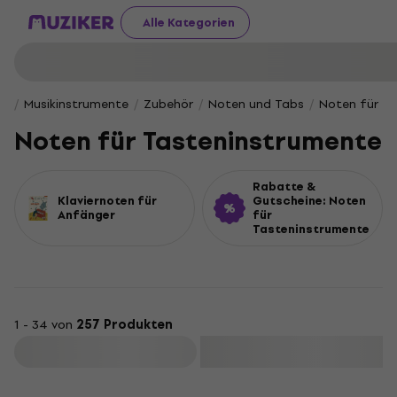
Alle Kategorien
Musikinstrumente
Zubehör
Noten und Tabs
Noten für T
Noten für Tasteninstrumente
Rabatte &
Klaviernoten für
Gutscheine: Noten
Anfänger
für
Tasteninstrumente
1 - 34 von
257 Produkten
Filtern