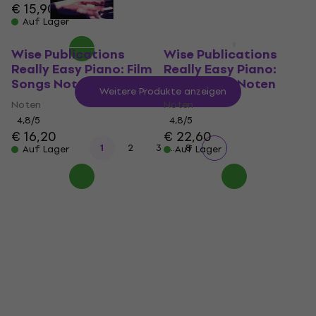
€ 15,90
Auf Lager
Auf Lager
Wise Publications
Wise Publications
Really Easy Piano: Film
Really Easy Piano:
Songs Noten
Disney Hits Noten
Weitere Produkte anzeigen
Noten
Noten
4,8
/5
4,8
/5
€ 16,20
€ 22,60
...
1
2
3
8
Auf Lager
Auf Lager