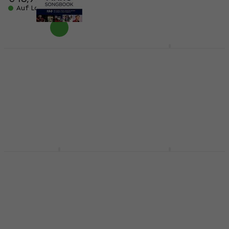
Auf Lager
Auf Lager
Wise Publications The
Kleinová-Fišerová-
Really Big Really Easy
Müllerová Album etud
Piano Songbook
1 Noten
Noten
Noten
Noten
4,7
/5
€ 8,09
5
/5
€ 52,60
Auf Lager
Auf Lager
Wise Publications
Hal Leonard Really
Really Easy Piano: 50
Easy Piano: 40 Pop
Popular Songs Noten
Songs for Kids Noten
Noten
Noten
4,8
/5
5
/5
€ 24,20
€ 21,90
Auf Lager
Auf Lager