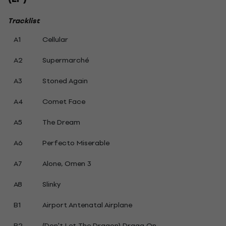
Tracklist
A1
Cellular
A2
Supermarché
A3
Stoned Again
A4
Comet Face
A5
The Dream
A6
Perfecto Miserable
A7
Alone, Omen 3
A8
Slinky
B1
Airport Antenatal Airplane
B2
(Don't Let The Dragon) Draag On