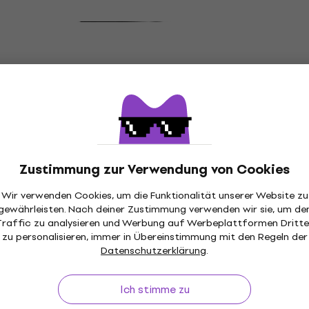
Orange Tiny Terror Padded GB
Schutzhülle für Gitarrenverstärker
Black
Schutzhülle für Gitarrenverstärker
4,5
/5
€ 49,20
Auf Lager
Zustimmung zur Verwendung von Cookies
Orange OR15 Head CVR Schutzhülle für
Mengenrabatt
Gitarrenverstärker Black
Wir verwenden Cookies, um die Funktionalität unserer Website zu
gewährleisten. Nach deiner Zustimmung verwenden wir sie, um de
Schutzhülle für Gitarrenverstärker
Traffic zu analysieren und Werbung auf Werbeplattformen Dritte
5
/5
zu personalisieren, immer in Übereinstimmung mit den Regeln der
€ 18,23
mit dem Code
MUZMUZ-15
Datenschutzerklärung
.
€ 21,90
Auf Lager
Ich stimme zu