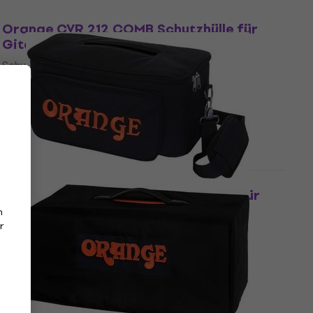
Mengenrabatt
Orange CVR 212 COMB Schutzhülle für
Gitarrenverstärker Black
Schutzhülle für Gitarrenverstärker
4,9
/5
€ 49,40
Auf Lager
Orange Dual Terror GB Schutzhülle für
Gitarrenverstärker Black
n
r
Schutzhülle für Gitarrenverstärker
4,8
/5
€ 57,20
Auf Lager