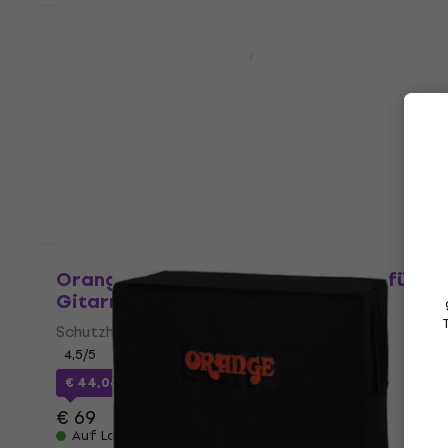
Mengenrabatt
Orange CR60C Crush BK
Gitarrencombo
Gitarrencombo
4,9
/5
€ 438
€ 584,98
- 25 %
Auf Lager
Mengenrabatt
Orange Case Style GB Schutzhülle für
Gitarrenverstärker Black
Schutzhülle für Gitarrenverstärker
4,5
/5
€ 44,06
mit dem Code
MUZMUZ-35
€ 69
Auf Lager