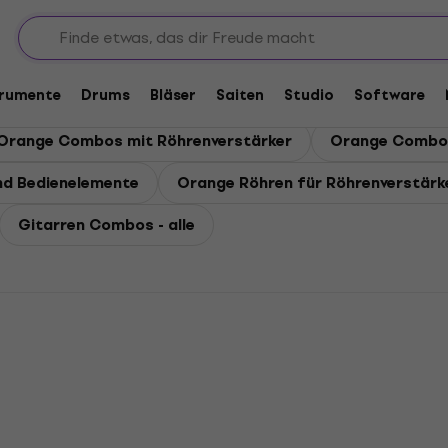
os
trumente
Drums
Bläser
Saiten
Studio
Software
Orange Combos mit Röhrenverstärker
Orange Combos
nd Bedienelemente
Orange Röhren für Röhrenverstärk
Gitarren Combos - alle
HAPPY HOUR