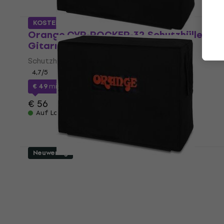
KOSTENLOSER VERSAND
Orange CVR-ROCKER-32 Schutzhülle für
Gitarrenverstärker Black-Orange
Schutzhülle für Gitarrenverstärker
4,7
/5
€ 49
mit dem Code
MUZMUZ-10
€ 56
Auf Lager
Neuwertig
Orange 412AD-CAB Schutzhülle für
Gitarrenverstärker Black
Schutzhülle für Gitarrenverstärker
5
/5
€ 66,30
€ 67,60
Auf Lager