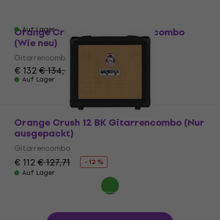
€ 70,84
mit dem Code
MUZMUZ-10
€ 79
Nur ausgepackt
Auf Lager
Orange Crush 20 BK Gitarrencombo
(Wie neu)
Gitarrencombo
€ 132
€ 134,64
Auf Lager
Orange Crush 12 BK Gitarrencombo (Nur
ausgepackt)
Gitarrencombo
€ 112
€ 127,71
- 12 %
Auf Lager