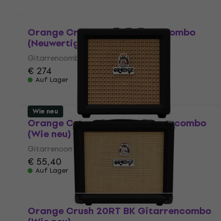
Wie neu
Orange Crush 35RT Gitarrencombo
(Neuwertig)
Gitarrencombo
€ 274
Auf Lager
Wie neu
Orange Crush MINI BK Gitarrencombo
(Wie neu)
Gitarrencombo
€ 55,40
Auf Lager
Orange Crush 20RT BK Gitarrencombo