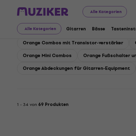
Orange
Gitarren
Orange Gitarren Combos
Alle Kategorien
Orange Gitarren Comb
Gitarren
Bässe
Tastenins
Alle Kategorien
Orange Combos mit Transistor-verstärker
Orange Mini Combos
Orange Fußschalter u
Orange Abdeckungen für Gitarren-Equipment
1 - 34 von
69 Produkten