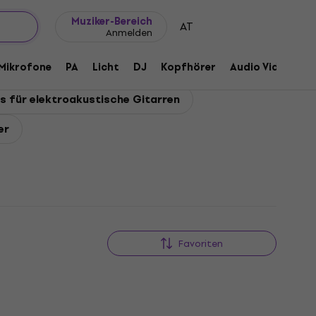
Geschenkideen
FAQ
Muziker Blog
Muziker-Bereich
AT
Anmelden
Mikrofone
PA
Licht
DJ
Kopfhörer
Audio Video
Z
 für elektroakustische Gitarren
er
Favoriten
HAPPY HOUR