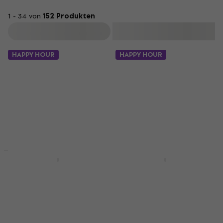
1 - 34 von
152 Produkten
Filtern
HAPPY HOUR
HAPPY HOUR
Orange Crush 35RT
Orange Crush 20
Gitarrencombo
Gitarrencombo
Gitarrencombo
Gitarrencombo
4,8
/5
4,8
/5
€ 277
€ 169