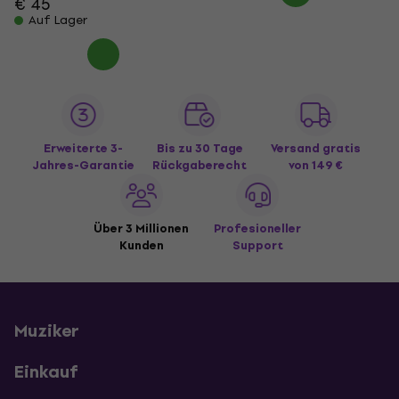
€ 45
Auf Lager
Erweiterte 3-
Bis zu 30 Tage
Versand gratis
Jahres-Garantie
Rückgaberecht
von 149 €
Über 3 Millionen
Profesioneller
Kunden
Support
Muziker
Einkauf