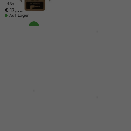
Auf Lager
4,8
/5
€ 17,40
Auf Lager
Orange CA038 15 cm
Mengenrabatt
Winkelklinke -
Orange PPC212OB
Winkelklinke
Gitarren-
Patchkabel
Lautsprecher
Patchkabel
Gitarren-Lautsprecher
4,6
/5
4,8
/5
€ 18,90
€ 641
Auf Lager
Auf Lager
Orange Crush 35RT BK
Gitarrencombo
Orange PPC212-V
Gitarren-
Gitarrencombo
Lautsprecher
4,8
/5
€ 284
Gitarren-Lautsprecher
Auf Lager
5
/5