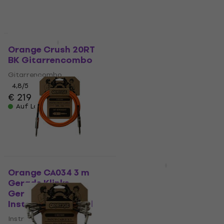
Mengenrabatt
HAPPY HOUR
Orange Crush 20RT
Orange CA037 6 m
BK Gitarrencombo
Gerade Klinke -
Winkelklinke
Gitarrencombo
Instrumentenkabel
4,8
/5
€ 219
Instrumentenkabel
Auf Lager
4,8
/5
€ 21,90
Auf Lager
Mengenrabatt
Orange CA034 3 m
Orange FS-1
Gerade Klinke -
Fußschalter
Gerade Klinke
Fußschalter
Instrumentenkabel
4,5
/5
Instrumentenkabel
€ 29,90