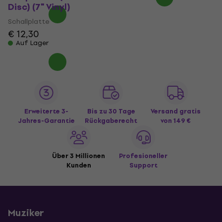
Disc) (7" Vinyl)
Schallplatte
€ 12,30
Auf Lager
Erweiterte 3-
Bis zu 30 Tage
Versand gratis
Jahres-Garantie
Rückgaberecht
von 149 €
Über 3 Millionen
Profesioneller
Kunden
Support
Muziker