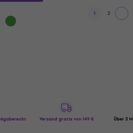
2
1
ückgaberecht
Versand gratis
von 149 €
Über 3 M