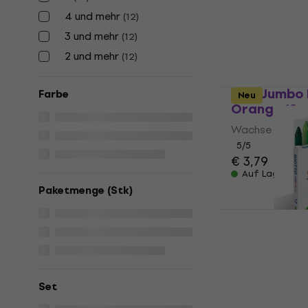
Wachse
4 und mehr
(
12
)
5
/5
3 und mehr
(
12
)
€ 4,49
2 und mehr
Auf Lager
(
12
)
Jovi Jumbo
Farbe
Neu
Orange 12 s
Wachse
5
/5
€ 3,79
Auf Lager
Paketmenge (Stk)
GIOTTO Cer
12 stk
Wachse
€ 4,49
Set
Auf Lager