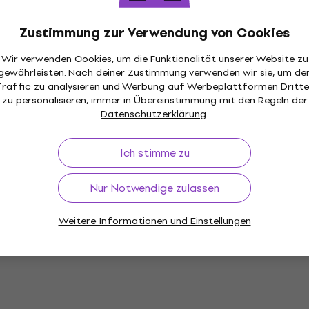
Jovi Jumbo Wax Crayon
HAPPY HOUR
Wachse 16 Stück
 Easy Wachse Black
Zustimmung zur Verwendung von Cookies
Wachse
Wir verwenden Cookies, um die Funktionalität unserer Website zu
€ 6,89
gewährleisten. Nach deiner Zustimmung verwenden wir sie, um de
Auf Lager
Traffic zu analysieren und Werbung auf Werbeplattformen Dritte
9
zu personalisieren, immer in Übereinstimmung mit den Regeln der
Datenschutzerklärung
.
 Wachse Mix 19
Ich stimme zu
Jovi Jumbo Easy Wachse
12 stk
Nur Notwendige zulassen
Wachse
m Code
MUZMUZ-20
Weitere Informationen und Einstellungen
5
/5
€ 3,19
€ 3,28
Auf Lager
DOMS Jumbo Wachse Mix
stk
 Easy Wachse Skin