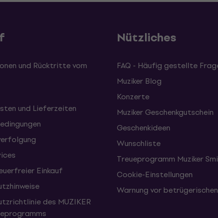
f
Nützliches
onen und Rücktritte vom
FAQ - Häufig gestellte Frag
Muziker Blog
Konzerte
sten und Lieferzeiten
Muziker Geschenkgutschein
edingungen
Geschenkideen
erfolgung
Wunschliste
vices
Treueprogramm Muziker Smi
uerfreier Einkauf
Cookie-Einstellungen
tzhinweise
Warnung vor betrügerische
tzrichtlinie des MUZIKER
eueprogramms