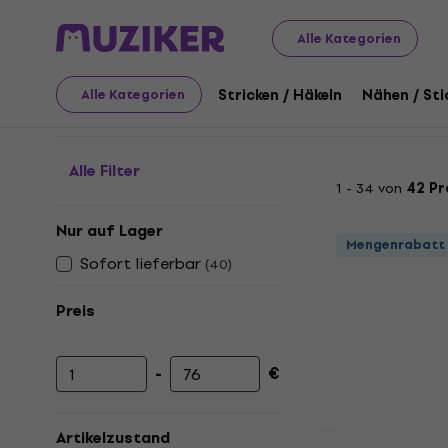
Kunst
Zeichnung
Wachse
Alle Kategorien
Wachse
Stricken / Häkeln
Nähen / Sti
Alle Kategorien
Alle Filter
1 - 34 von
42 P
Nur auf Lager
Mengenrabatt
Sofort lieferbar
(
40
)
Preis
-
€
Mindestpreis
Höchstpreis
Artikelzustand
Neu