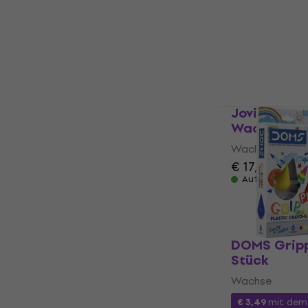
12 stk
Wachse
5
/5
€ 3,29
€ 3,3
Auf Lager
Jovi Jumbo
Wachse Pas
Wachse
€ 17,30
€ 17,
Auf Lager
DOMS Gripp
Stück
Wachse
€ 3,49
mit de