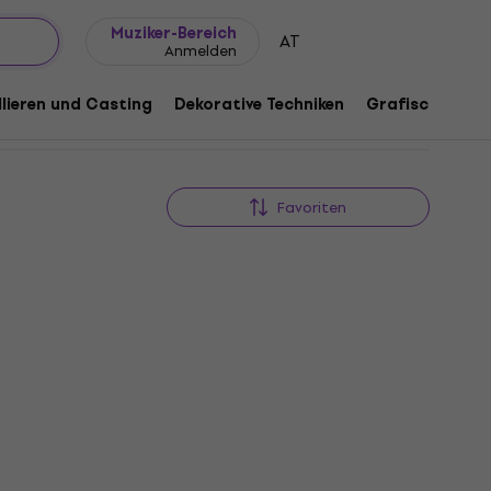
Geschenkideen
FAQ
Muziker Blog
Muziker-Bereich
AT
Anmelden
lieren und Casting
Dekorative Techniken
Grafische Tech
Favoriten
Neu
ass
Neu