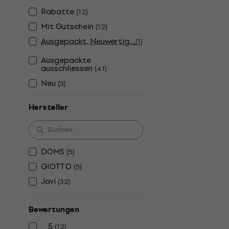
Jovi Jumbo
Rabatte
(
12
)
12 stk
Mit Gutschein
(
12
)
Wachse
Ausgepackt, Neuwertig...
(
1
)
5
/5
€ 3,99
Ausgepackte
ausschliessen
(
41
)
Auf Lager
Neu
(
5
)
Hersteller
GIOTTO Be-
Stck
Wachse
€ 29,10
€ 29
DOMS
(
5
)
Auf Lager
GIOTTO
(
5
)
Jovi
(
32
)
Jovi Jumbo
Bewertungen
Green 12 st
5
(
12
)