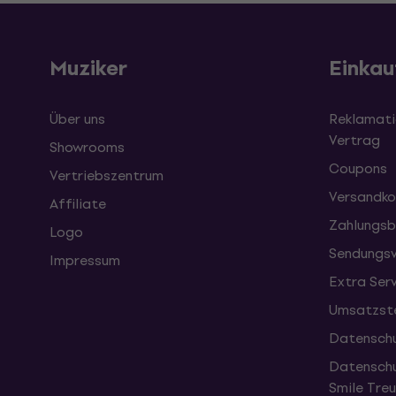
Muziker
Einkau
Über uns
Reklamati
Vertrag
Showrooms
Coupons
Vertriebszentrum
Versandko
Affiliate
Zahlungsb
Logo
Sendungsv
Impressum
Extra Ser
Umsatzste
Datenschu
Datenschu
Smile Tr