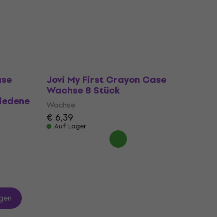
Wachse
0
€ 5,20
mit dem Code
MUZMUZ-40
€ 8,89
Auf Lager
ase
Jovi My First Crayon Case
Wachse 8 Stück
iedene
Wachse
€ 6,39
Auf Lager
gen