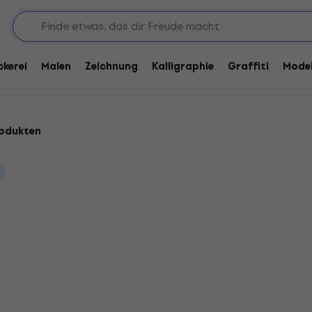
ckerei
Malen
Zeichnung
Kalligraphie
Graffiti
Model
rodukten
Jovi Gel Crayons For Gl
Mengenrabatt