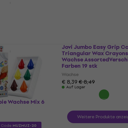
Wachse
€ 1,99
mit dem Code
MUZMUZ-2
€ 2,49
9
Auf Lager
 Wax Crayons
Jovi Jumbo Easy Grip C
tel 60 Stück
Triangular Wax Crayons
Wachse AssortedVersch
Farben 19 stk
50
Wachse
€ 8,39
€ 8,49
Auf Lager
ie Wachse Mix 6
Weitere Produkte anzei
m Code
MUZMUZ-20