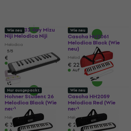
€ 75
Auf Lager
Auf Lager
Veles-X 32-Key Mizu
Wie neu
Wie neu
Niji Melodica Niji
Cascha HH2061
Melodica Black (Wie
Melodica
neu)
5
/5
€ 34,30
Melodica
Auf Lager
€ 22,90
€ 24,10
Auf Lager
Nur ausgepackt
Wie neu
Hohner Student 26
Cascha HH2059
Melodica Black (Wie
Melodica Red (Wie
neu)
neu)
Melodica
Melodica
€ 34,20
€ 35,30
€ 23,90
Auf Lager
Auf Lager