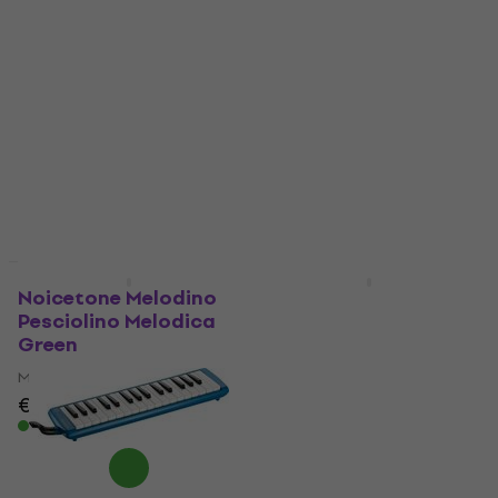
Melodica Multi
Hohner Student 32
Melodica Red
Melodica
4,6
/5
Melodica
€ 79,90
4,9
/5
Auf Lager
€ 49
€ 50,10
Auf Lager
Noicetone Melodino
Hohner Student 32
Pesciolino Melodica
Melodica Black
Green
Melodica
Melodica
4,9
/5
€ 49
€ 49,50
€ 12,90
Auf Lager
Auf Lager