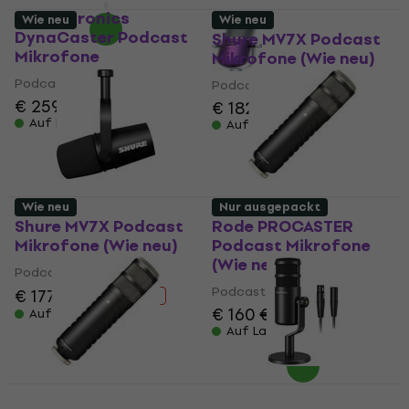
Auf Lager
sE Electronics
Wie neu
Wie neu
DynaCaster Podcast
Shure MV7X Podcast
Mikrofone
Mikrofone (Wie neu)
Podcast Mikrofone
Podcast Mikrofone
€ 259
€ 182
€ 185
Auf Lager
Auf Lager
Wie neu
Nur ausgepackt
Shure MV7X Podcast
Rode PROCASTER
Mikrofone (Wie neu)
Podcast Mikrofone
(Wie neu)
Podcast Mikrofone
Podcast Mikrofone
€ 177
€ 193
- 8 %
€ 160
€ 165
Auf Lager
Auf Lager
Wie neu