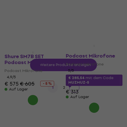
Podcast Mikrofone
Podcast Mikrofone
€ 46,90
€ 50,10
€ 55,80
Auf Lager
Auf Lager
Rode Procaster SET
Podcast Mikrofone
Shure SM7B SET
Podcast Mikrofone
Podcast Mikrofone
Weitere Produkte anzeigen
Podcast Mikrofone
5
/5
4,9
/5
€ 285,54
mit dem Code
MUZMUZ-5
€ 575
€ 605
- 5 %
1
2
Auf Lager
€ 313
Auf Lager