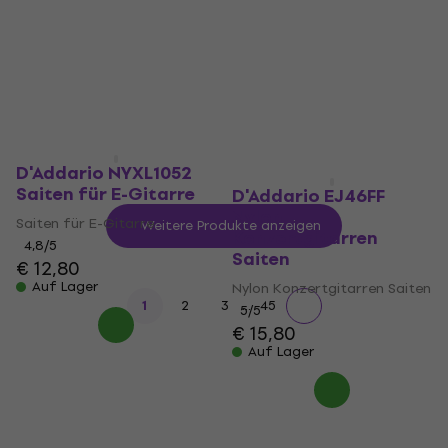
€ 12
€ 12,90
€ 18,80
Auf Lager
Auf Lager
D'Addario NYXL1052
Saiten für E-Gitarre
D'Addario EJ46FF
Nylon
Saiten für E-Gitarre
Weitere Produkte anzeigen
Konzertgitarren
4,8
/5
Saiten
€ 12,80
Auf Lager
Nylon Konzertgitarren Saiten
...
1
2
3
45
5
/5
€ 15,80
Auf Lager