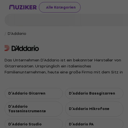
Alle Kategorien
D'Addario
Das Unternehmen D'Addario ist ein bekannter Hersteller von
Gitarrensaiten. Ursprünglich ein italienisches
Familienunternehmen, heute eine große Firma mit dem Sitz in
New York. Sie war eine der ersten Firmen, die bei der
Saitenherstellung Nylon benutzt haben – auch deshalb ist sie
sehr populär geworden.
D'Addario Gitarren
D'Addario Bassgitarren
D'Addario
D'Addario Mikrofone
Tasteninstrumente
D'Addario Studio
D'Addario PA