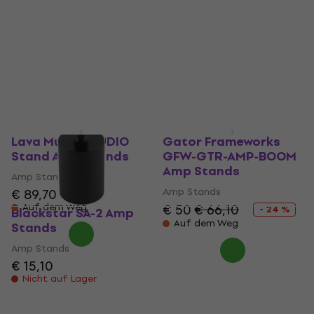
COMBO Amp Stands
Amp Stands
(Wie neu)
4,6
/5
€ 62,90
Amp Stands
Auf dem Weg
€ 88,60
€ 93,40
Auf Lager
Lava Music STUDIO
Gator Frameworks
Stand Amp Stands
GFW-GTR-AMP-BOOM
Amp Stands
Amp Stands
Amp Stands
€ 89,70
Auf dem Weg
€ 50
€ 66,10
- 24 %
Blackstar SA-2 Amp
Auf dem Weg
Stands
Amp Stands
€ 15,10
Nicht auf Lager