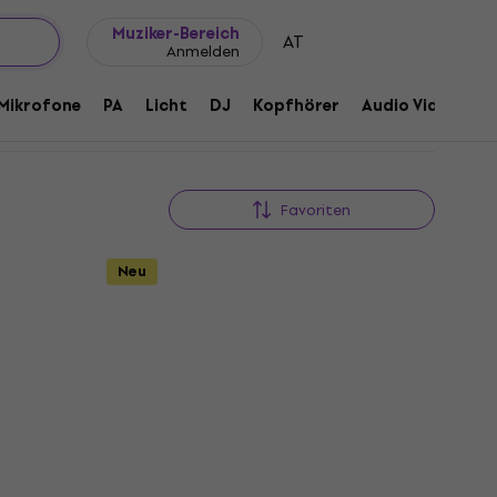
Geschenkideen
FAQ
Muziker Blog
Muziker-Bereich
AT
Anmelden
Mikrofone
PA
Licht
DJ
Kopfhörer
Audio Video
Z
Favoriten
Neu
l
Pasadena BJ-107 Natural