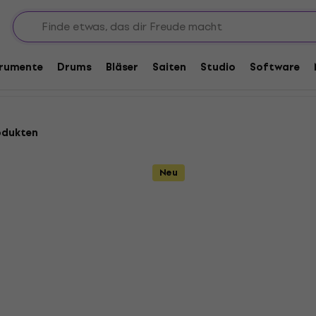
Banjos
trumente
Drums
Bläser
Saiten
Studio
Software
odukten
Neu
J-105 Natural
Pasadena BJ-103 Natura