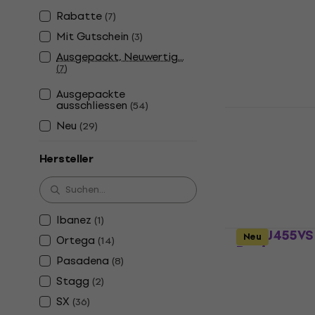
Banjo
Rabatte
(
7
)
Banjo
Mit Gutschein
(
3
)
€ 189
Ausgepackt, Neuwertig...
Auf Lager
(
7
)
Ausgepackte
ausschliessen
(
54
)
SX BJ405 N
Neu
(
29
)
Banjo
4,9
/5
Hersteller
€ 239
Auf Lager
Ibanez
(
1
)
SX BJ455VS
Neu
Ortega
(
14
)
Banjo
Pasadena
(
8
)
Banjo
Stagg
(
2
)
5
/5
SX
(
36
)
€ 261