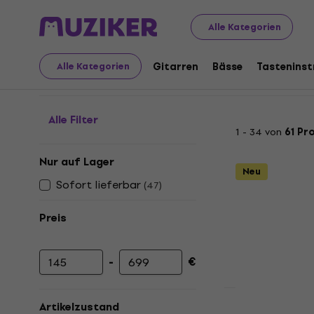
Musikinstrumente
Gitarren
Bluegrass Instrumente
Alle Kategorien
Banjos
Gitarren
Bässe
Tastenins
Alle Kategorien
Alle Filter
1 - 34 von
61 Pr
Nur auf Lager
Neu
Sofort lieferbar
(
47
)
Preis
-
€
Mindestpreis
Höchstpreis
Artikelzustand
Pasadena B