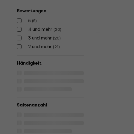
Auf Lager
Bewertungen
5
(
5
)
4 und mehr
(
20
)
3 und mehr
(
20
)
SX BJ555VS
2 und mehr
(
21
)
Banjo
Banjo
Händigkeit
€ 302
Auf Lager
SX BJ456VS
Banjo
Saitenanzahl
Banjo
5
/5
€ 259
Auf Lager