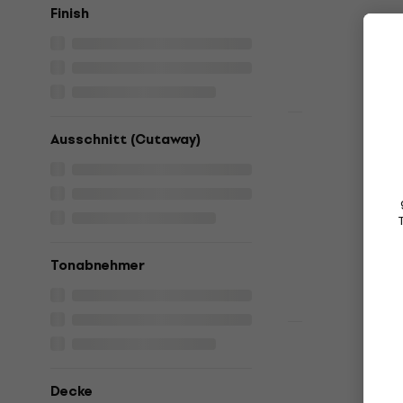
Auf Lager
Finish
Neu
Ausschnitt (Cutaway)
SX BJ554SP
Banjo
Banjo
€ 319
Auf Lager
Tonabnehmer
Neu
SX BJ566VS
Banjo
Decke
Banjo