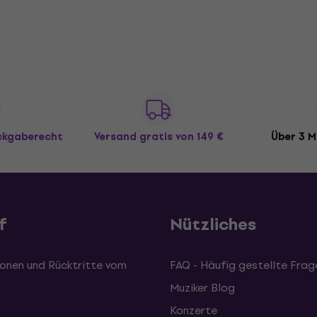
ückgaberecht
Versand gratis
von 149 €
Über 3 M
f
Nützliches
onen und Rücktritte vom
FAQ - Häufig gestellte Frag
Muziker Blog
Konzerte