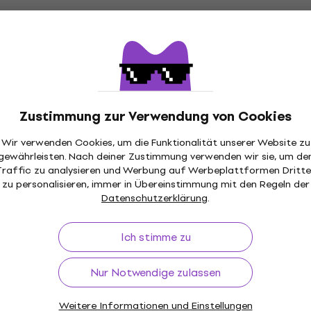
€ 319
Auf Lager
Neu
 Natural Gloss
SX BJ554PVS Vintage Su
Zustimmung zur Verwendung von Cookies
Banjo
Wir verwenden Cookies, um die Funktionalität unserer Website zu
Banjo
gewährleisten. Nach deiner Zustimmung verwenden wir sie, um de
€ 319
Traffic zu analysieren und Werbung auf Werbeplattformen Dritte
Auf Lager
zu personalisieren, immer in Übereinstimmung mit den Regeln der
Datenschutzerklärung
.
Ich stimme zu
Neu
 Vintage Sunburst
SX BJ565 Natural Gloss 
Nur Notwendige zulassen
Banjo
Weitere Informationen und Einstellungen