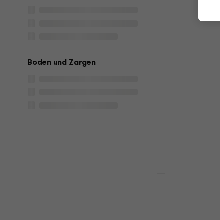
€ 299
Auf Lager
Boden und Zargen
Neu
SX BJ556 Na
Banjo
€ 299
Auf Lager
Neu
SX BJ564VS
Banjo
Banjo