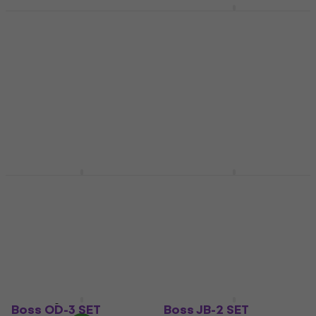
Boss BD-2W SET
Gitarreneffekt
Boss OD-1X
Gitarreneffekt (Wie
Gitarreneffekt
neu)
5
/5
€ 167
Gitarreneffekt
Auf Lager
€ 141
€ 150
- 6 %
Auf Lager
Boss SD-1W SET
Boss OD-3
Gitarreneffekt
Gitarreneffekt
Gitarreneffekt
Gitarreneffekt
4,9
/5
4,4
/5
€ 133
€ 157,89
mit dem Code
Auf dem Weg
MUZMUZ-15
€ 189
Auf Lager
Boss OD-3 SET
Boss JB-2 SET