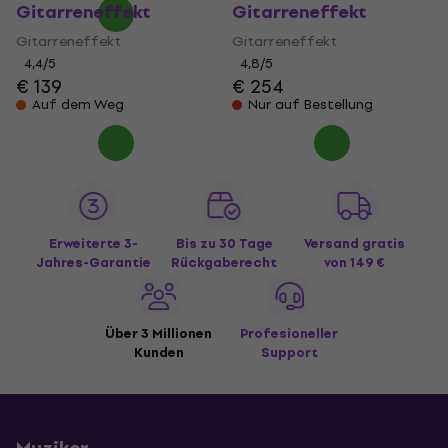
Gitarreneffekt
Gitarreneffekt
Gitarreneffekt
Gitarreneffekt
4,4
/5
4,8
/5
€ 139
€ 254
Auf dem Weg
Nur auf Bestellung
Erweiterte 3-
Bis zu 30 Tage
Versand gratis
Jahres-Garantie
Rückgaberecht
von 149 €
Über 3 Millionen
Profesioneller
Kunden
Support