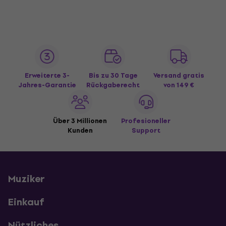
Erweiterte 3-
Bis zu 30 Tage
Versand gratis
Jahres-Garantie
Rückgaberecht
von 149 €
Über 3 Millionen
Profesioneller
Kunden
Support
Muziker
Einkauf
Nützliches