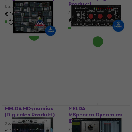
Produkt)
Studio-Effekt-Plugin
Studio-Effekt-Plugin
€ 102
€ 114
Zum Herunterladen
verfügbar
Zum Herunterladen
verfügbar
MELDA
Raising Jake Studios
MCreativeFXBundle
DRP2amkII (Digitales
(Digitales Produkt)
Produkt)
Studio-Effekt-Plugin
Studio-Effekt-Plugin
€ 659
€ 680
€ 34,90
€ 36,70
Zum Herunterladen
Zum Herunterladen
verfügbar
verfügbar
MELDA MDynamics
MELDA
(Digitales Produkt)
MSpectralDynamics
(Digitales Produkt)
Studio-Effekt-Plugin
Studio-Effekt-Plugin
€ 125