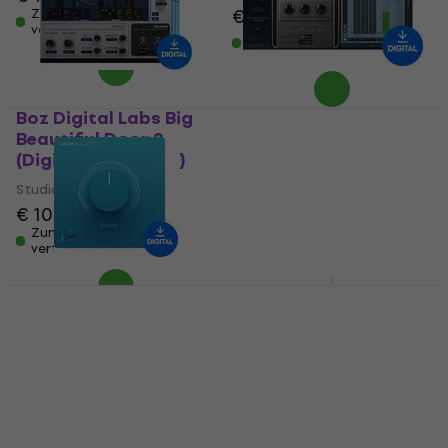
€ 188
€ 191
Zum Herunterladen
verfügbar
Zum Herunterladen
verfügbar
Boz Digital Labs Big
MELDA
Beautiful Door 2
MSpectralDynamicsLE
(Digitales Produkt)
(Digitales Produkt)
Studio-Effekt-Plugin
Studio-Effekt-Plugin
€ 105
€ 107
€ 102
Zum Herunterladen
Zum Herunterladen
verfügbar
verfügbar
LANDR FX Acoustic
MELDA MDynamicsMB
(Digitales Produkt)
(Digitales Produkt)
Studio-Effekt-Plugin
Studio-Effekt-Plugin
€ 23,50
€ 153
Zum Herunterladen
Zum Herunterladen
verfügbar
verfügbar