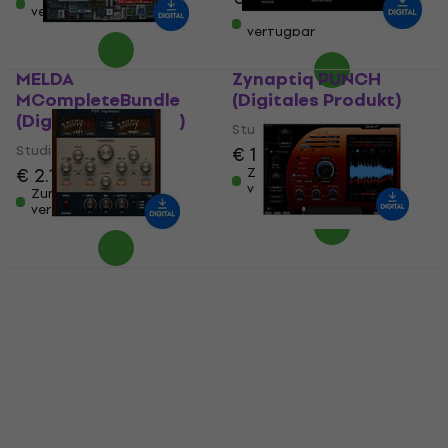
verfügbar
Zum Herunterladen
verfügbar
MELDA
Zynaptiq PUNCH
MCompleteBundle
(Digitales Produkt)
(Digitales Produkt)
Studio-Effekt-Plugin
Studio-Effekt-Plugin
€ 129
€ 134
€ 2.149
Zum Herunterladen
verfügbar
Zum Herunterladen
verfügbar
PSP Audioware
Flux Syrah (Digitales
Impressor (Digitales
Produkt)
Produkt)
Studio-Effekt-Plugin
Studio-Effekt-Plugin
€ 83,40
€ 87,70
€ 72,70
Zum Herunterladen
verfügbar
Zum Herunterladen
verfügbar