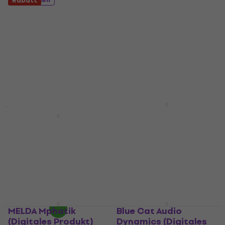
Rabatt
Plugins Pack
Flux Pure Compressor
(Digitales Produkt)
Studio-Effekt-Plugin
Studio-Effekt-Plugin
€ 64,90
€ 68,20
€ 1.239
€ 1.259
Zum Herunterladen
verfügbar
Zum Herunterladen
verfügbar
MELDA
MWaveShaperMB
Blue Cat Audio MB-5
(Digitales Produkt)
Dynamix (Digitales
Produkt)
Studio-Effekt-Plugin
€ 43,40
Studio-Effekt-Plugin
Zum Herunterladen
€ 97,30
€ 125
- 22 %
verfügbar
Zum Herunterladen
verfügbar
MELDA Mphatik
Blue Cat Audio
(Digitales Produkt)
Dynamics (Digitales