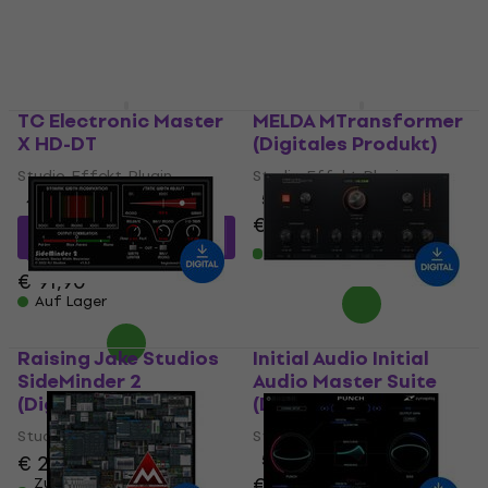
TC Electronic Master
MELDA MTransformer
X HD-DT
(Digitales Produkt)
Studio-Effekt-Plugin
Studio-Effekt-Plugin
4,9
/5
5
/5
€ 83,50
€ 84,90
€ 77,12
mit dem Code
Zum Herunterladen
MUZMUZ-15
verfügbar
€ 91,90
Auf Lager
Raising Jake Studios
Initial Audio Initial
SideMinder 2
Audio Master Suite
(Digitales Produkt)
(Digitales Produkt)
Studio-Effekt-Plugin
Studio-Effekt-Plugin
€ 21,60
€ 22,70
5
/5
€ 70,20
€ 74,80
Zum Herunterladen