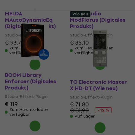
MELDA
XHUN Audio
Wie neu
MAutoDynamicEq
ModFlorus (Digitales
(Digitales Produkt)
Produkt)
Studio-Effekt-Plugin
Studio-Effekt-Plugin
€ 93,70
€ 95
€ 35,10
Zum Herunterladen
Zum Herunterladen
verfügbar
verfügbar
BOOM Library
Enforcer (Digitales
TC Electronic Master
Produkt)
X HD-DT (Wie neu)
Studio-Effekt-Plugin
Studio-Effekt-Plugin
€ 119
€ 71,80
€ 81,90
Zum Herunterladen
- 12 %
verfügbar
Auf Lager