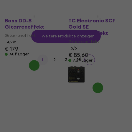
Boss DD-8
TC Electronic SCF
Gitarreneffekt
Gold SE
Gitarreneffekt
Gitarreneffekt
Weitere Produkte anzeigen
Gitarreneffekt
4,9
/5
€ 179
5
/5
€ 85,60
Auf Lager
...
1
2
3
58
Auf Lager