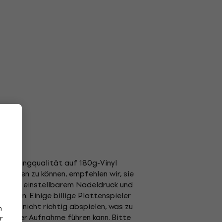
er Klangqualität auf 180g-Vinyl
enießen zu können, empfehlen wir, sie
er mit einstellbarem Nadeldruck und
elen. Einige billige Plattenspieler
weise nicht richtig abspielen, was zu
n
en der Aufnahme führen kann. Bitte
r