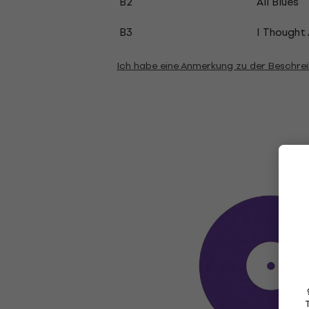
B2
All Blues
B3
I Thought
Ich habe eine Anmerkung zu der Beschre