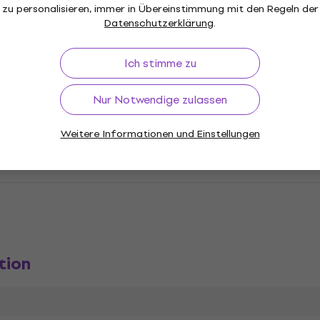
überprüfen Sie daher vor dem Kauf di
zu personalisieren, immer in Übereinstimmung mit den Regeln der
Datenschutzerklärung
.
Plattenspielers.
Ich stimme zu
Nur Notwendige zulassen
Weitere Informationen und Einstellungen
 Vinyl Schallplatten
tion