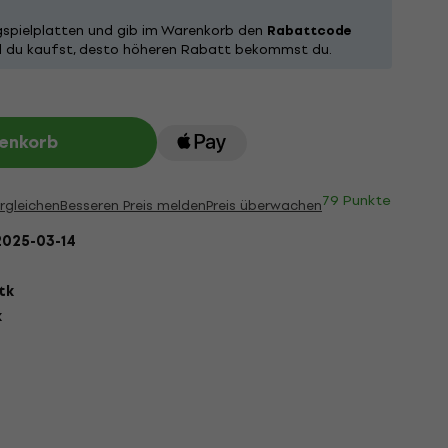
spielplatten und gib im Warenkorb den
Rabattcode
kel du kaufst, desto höheren Rabatt bekommst du.
renkorb
79 Punkte
rgleichen
Besseren Preis melden
Preis überwachen
2025-03-14
stk
k