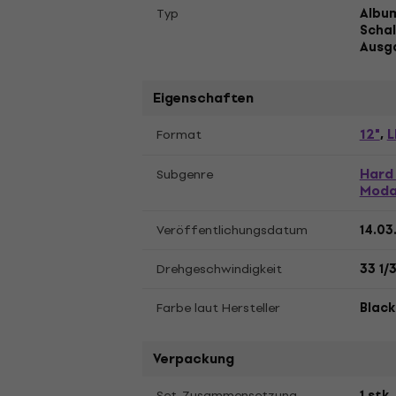
Typ
Album
Schal
Ausg
Eigenschaften
12"
L
Format
,
Hard
Subgenre
Moda
Veröffentlichungsdatum
14.03
Drehgeschwindigkeit
33 1/
Farbe laut Hersteller
Black
Verpackung
Set-Zusammensetzung
1 stk