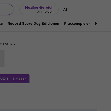
Geschenkideen
FAQ
Muziker Blog
Muziker-Bereich
AT
Anmelden
y Valentine (Limited Edition) (180 g)
ks
Record Store Day Editionen
Plattenspieler
Musik Pl
:
1190128
UZ-5
Einlösen