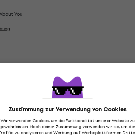
 About You
ibung
Vinylgewicht:
180 g
Unsere Premium-LPs werden in höchst
produziert. Um sie in vollem Umfang g
Zustimmung zur Verwendung von Cookies
auf einem hochwertigen Plattenspiel
einem geeigneten Tonabnehmer abzuspi
Wir verwenden Cookies, um die Funktionalität unserer Website zu
können diese Schallplatten möglicher
gewährleisten. Nach deiner Zustimmung verwenden wir sie, um de
Sprüngen oder sogar zu Beschädigung
Traffic zu analysieren und Werbung auf Werbeplattformen Dritte