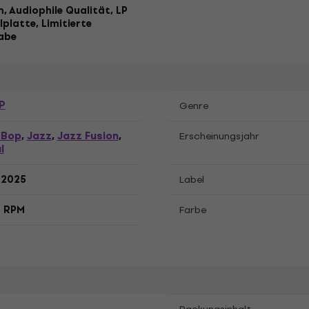
, Audiophile Qualität, LP
lplatte, Limitierte
abe
P
Genre
 Bop
Jazz
Jazz Fusion
,
,
,
Erscheinungsjahr
l
.2025
Label
3 RPM
Farbe