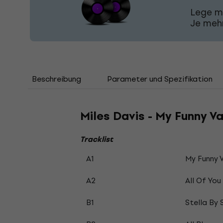
Lege m
Je mehr
Beschreibung
Parameter und Spezifikation
Miles Davis - My Funny Va
Tracklist
A1
My Funny 
A2
All Of You
B1
Stella By 