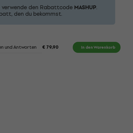
nd verwende den Rabattcode
MASHUP
.
abatt, den du bekommst.
en und Antworten
Dokumente
€ 79,90
In den Warenkorb