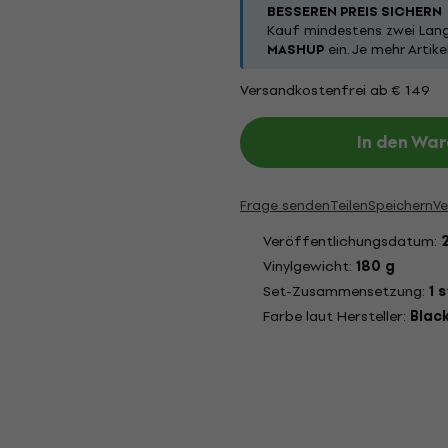
BESSEREN PREIS SICHERN
Kauf mindestens zwei Lang
MASHUP
ein. Je mehr Arti
Versandkostenfrei ab € 149
In den Wa
Frage senden
Teilen
Speichern
Ve
Veröffentlichungsdatum:
Vinylgewicht:
180 g
Set-Zusammensetzung:
1 
Farbe laut Hersteller:
Blac