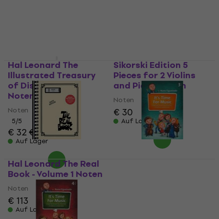
Hal Leonard The
Sikorski Edition 5
Illustrated Treasury
Pieces for 2 Violins
of Disney Songs
and Piano Noten
Noten
Noten
Noten
€ 30
5
/5
Auf Lager
€ 32
€ 34,90
Auf Lager
Hal Leonard The Real
Nuno Figueiredo It's
Book - Volume 1 Noten
Time For Music 3
Noten
Noten
Noten
€ 113
Auf Lager
4
/5