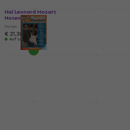
Hal Leonard Mozart
Hal Leonard Blues
Noten
Classics Noten
Noten
Noten
€ 21,30
€ 19,90
Auf Lager
Auf Lager
Hal Leonard Blues
Ludwig van Beethoven
Standards Noten
Pro Elišku Noten
Noten
Noten
€ 19,90
€ 6,09
Auf Lager
Auf dem Weg
Hal Leonard Best Jazz
Hal Leonard Top Hits
Classics Noten
of 2015 Noten
Noten
Noten
€ 26,90
€ 22