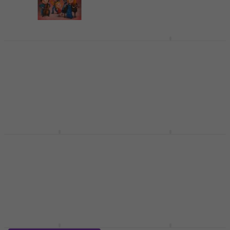
€ 4,49
Auf Lager
Nuno Figueiredo It's
Hal Leonard The Real
Time For Music 4
Book - Volume II -
Noten
Second Edition Noten
Noten
Noten
€ 75,70
4
/5
€ 4,99
€ 5,19
Auf Lager
Auf Lager
Hal Leonard The Real
Hal Leonard Stevie
Rock Book - Volume I
Wonder Noten
Noten
Noten
Noten
€ 32,50
€ 75,70
Auf Lager
Auf Lager