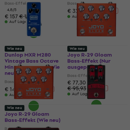
Bass-Effekt
Bass-Effekt
4,8
/5
€ 329
€ 349
- 6 %
€ 157
€ 158,70
Auf Lager
Auf Lager
Wie neu
Wie neu
Dunlop MXR M280
Joyo R-29 Gloam
Vintage Bass Octave
Bass-Effekt (Nur
Mini Bass-Effekt (Wie
ausgepackt)
neu)
Bass-Effekt
Bass-Effekt
€ 77,30
€ 95,93
€ 140
€ 150
- 19 %
- 7 %
Auf Lager
Auf Lager
Wie neu
Joyo R-29 Gloam
Aguilar Octamizer V2
Bass-Effekt (Wie neu)
Bass-Effekt (Wie neu)
Bass-Effekt
Bass-Effekt