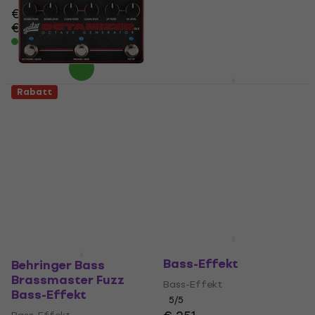
€ 66,70
€ 210
€ 230
- 9 %
€ 77,70
- 14 %
Auf Lager
Auf Lager
Markbass MB Raw
Rabatt
Octaver Bass-Effekt
Aguilar Octamizer
DLX Bass-Effekt (Wie
Bass-Effekt
neu)
4
/5
€ 119
Bass-Effekt
Nur auf Bestellung
€ 291
€ 315
- 8 %
Auf Lager
Aguilar Octamizer V2
Bass-Effekt
Behringer Bass
Brassmaster Fuzz
Bass-Effekt
Bass-Effekt
5
/5