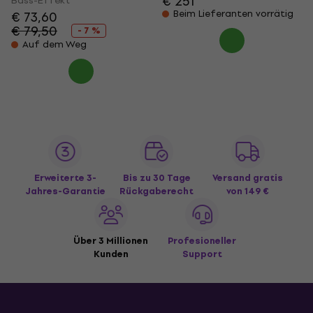
€ 251
Bass-Effekt
Beim Lieferanten vorrätig
€ 73,60
€ 79,50
- 7 %
Auf dem Weg
Erweiterte 3-
Bis zu 30 Tage
Versand gratis
Jahres-Garantie
Rückgaberecht
von 149 €
Über 3 Millionen
Profesioneller
Kunden
Support